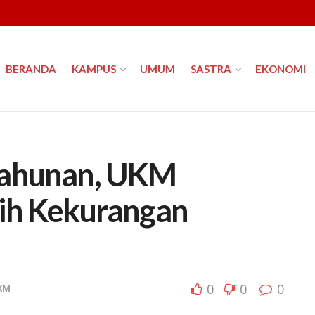
BERANDA
KAMPUS
UMUM
SASTRA
EKONOMI
Tahunan, UKM
sih Kekurangan
0
0
0
KM