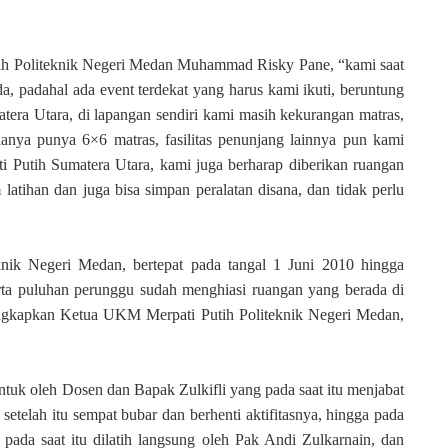
tih Politeknik Negeri Medan Muhammad Risky Pane, “kami saat
da, padahal ada event terdekat yang harus kami ikuti, beruntung
atera Utara, di lapangan sendiri kami masih kekurangan matras,
hanya punya 6×6 matras, fasilitas penunjang lainnya pun kami
ti Putih Sumatera Utara, kami juga berharap diberikan ruangan
 latihan dan juga bisa simpan peralatan disana, dan tidak perlu
nik Negeri Medan, bertepat pada tangal 1 Juni 2010 hingga
 serta puluhan perunggu sudah menghiasi ruangan yang berada di
ungkapkan Ketua
UKM Merpati Putih Politeknik Negeri Medan,
ntuk oleh Dosen dan Bapak Zulkifli yang pada saat itu menjabat
etelah itu sempat bubar dan berhenti aktifitasnya, hingga pada
pada saat itu dilatih langsung oleh Pak Andi Zulkarnain, dan