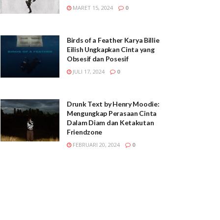
MARET 15, 2024
0
Birds of a Feather Karya Billie
Eilish Ungkapkan Cinta yang
Obsesif dan Posesif
JULI 17, 2024
0
Drunk Text by Henry Moodie:
Mengungkap Perasaan Cinta
Dalam Diam dan Ketakutan
Friendzone
FEBRUARI 20, 2024
0