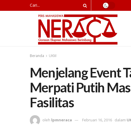
Beranda
UKM
Menjelang Event 
Merpati Putih Ma
Fasilitas
oleh
lpmneraca
Februari 16, 2016
dalam
U