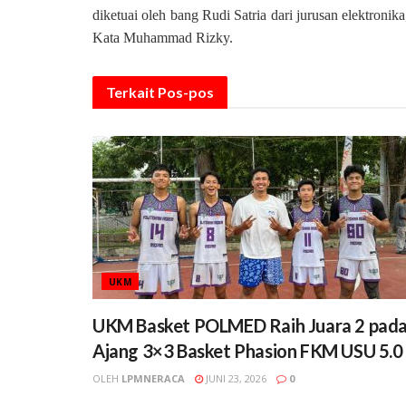
diketuai oleh bang Rudi Satria dari jurusan elektroni
Kata Muhammad Rizky.
Terkait
Pos-pos
UKM
UKM Basket POLMED Raih Juara 2 pad
Ajang 3×3 Basket Phasion FKM USU 5.0
OLEH
LPMNERACA
JUNI 23, 2026
0