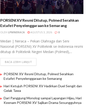
PORSENI XV Resmi Ditutup, Polmed Serahkan
Estafet Penyelenggaraan ke Semarang
OLEH
LPMNERACA
AGUSTUS 3, 2026
0
Medan | Neraca – Pekan Olahraga dan Seni
Nasional (PORSENI) XV Politeknik se-Indonesia resmi
ditutup di Politeknik Negeri Medan (Polmed),...
BACA LEBIH LANJUT
PORSENI XV Resmi Ditutup, Polmed Serahkan
Estafet Penyelenggaraan ke Semarang
Hari Ketujuh PORSENI XV Hadirkan Duel Sengit dan
Gelak Tawa
Dari Panggung Monolog sampai Lapangan Hijau, Hari
Keenam PORSENI XV Sajikan Drama Sesungguhnya