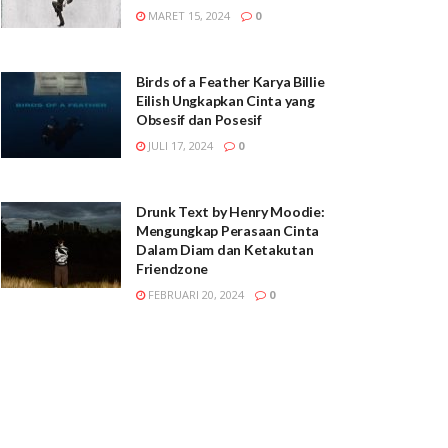
MARET 15, 2024
0
Birds of a Feather Karya Billie
Eilish Ungkapkan Cinta yang
Obsesif dan Posesif
JULI 17, 2024
0
Drunk Text by Henry Moodie:
Mengungkap Perasaan Cinta
Dalam Diam dan Ketakutan
Friendzone
FEBRUARI 20, 2024
0