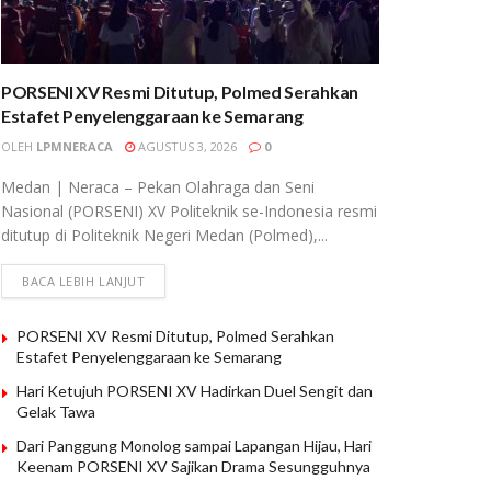
PORSENI XV Resmi Ditutup, Polmed Serahkan
Estafet Penyelenggaraan ke Semarang
OLEH
LPMNERACA
AGUSTUS 3, 2026
0
Medan | Neraca – Pekan Olahraga dan Seni
Nasional (PORSENI) XV Politeknik se-Indonesia resmi
ditutup di Politeknik Negeri Medan (Polmed),...
BACA LEBIH LANJUT
PORSENI XV Resmi Ditutup, Polmed Serahkan
Estafet Penyelenggaraan ke Semarang
Hari Ketujuh PORSENI XV Hadirkan Duel Sengit dan
Gelak Tawa
Dari Panggung Monolog sampai Lapangan Hijau, Hari
Keenam PORSENI XV Sajikan Drama Sesungguhnya