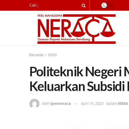
Beranda
KEMA
Politeknik Negeri
Keluarkan Subsidi
oleh
lpmneraca
April 16, 2020
dalam
KEMA