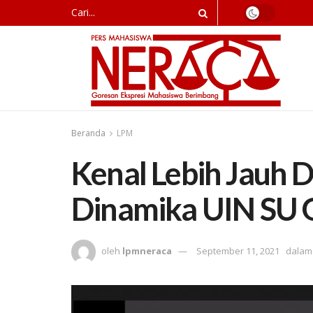
Beranda
LPM
Kenal Lebih Jauh D
Dinamika UIN SU 
oleh
lpmneraca
September 11, 2021
dalam