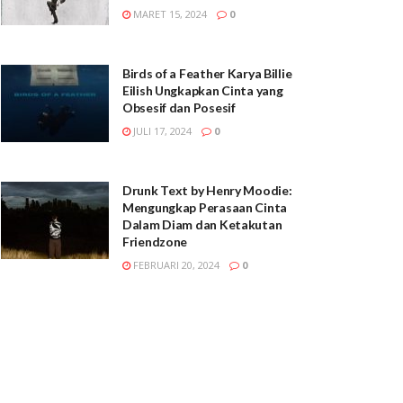
MARET 15, 2024
0
Birds of a Feather Karya Billie
Eilish Ungkapkan Cinta yang
Obsesif dan Posesif
JULI 17, 2024
0
Drunk Text by Henry Moodie:
Mengungkap Perasaan Cinta
Dalam Diam dan Ketakutan
Friendzone
FEBRUARI 20, 2024
0