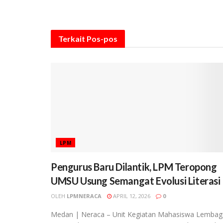
Terkait
Pos-pos
LPM
Pengurus Baru Dilantik, LPM Teropong
UMSU Usung Semangat Evolusi Literasi
OLEH
LPMNERACA
APRIL 12, 2026
0
Medan | Neraca – Unit Kegiatan Mahasiswa Lembag