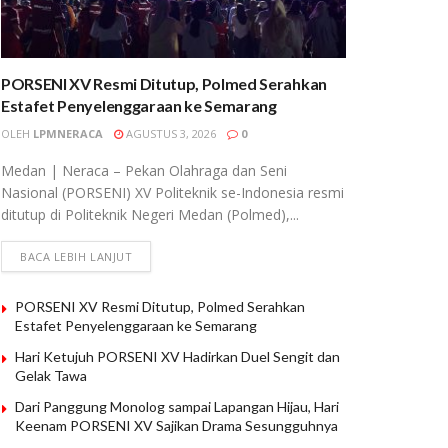
PORSENI XV Resmi Ditutup, Polmed Serahkan
Estafet Penyelenggaraan ke Semarang
OLEH
LPMNERACA
AGUSTUS 3, 2026
0
Medan | Neraca – Pekan Olahraga dan Seni
Nasional (PORSENI) XV Politeknik se-Indonesia resmi
ditutup di Politeknik Negeri Medan (Polmed),...
BACA LEBIH LANJUT
PORSENI XV Resmi Ditutup, Polmed Serahkan
Estafet Penyelenggaraan ke Semarang
Hari Ketujuh PORSENI XV Hadirkan Duel Sengit dan
Gelak Tawa
Dari Panggung Monolog sampai Lapangan Hijau, Hari
Keenam PORSENI XV Sajikan Drama Sesungguhnya