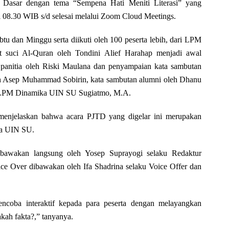
kat Dasar dengan tema “Sempena Hati Meniti Literasi” yang
 08.30 WIB s/d selesai melalui Zoom Cloud Meetings.
tu dan Minggu serta diikuti oleh 100 peserta lebih, dari LPM
suci Al-Quran oleh Tondini Alief Harahap menjadi awal
 panitia oleh Riski Maulana dan penyampaian kata sambutan
sep Muhammad Sobirin, kata sambutan alumni oleh Dhanu
a LPM Dinamika UIN SU Sugiatmo, M.A.
menjelaskan bahwa acara PJTD yang digelar ini merupakan
ka UIN SU.
ibawakan langsung oleh Yosep Suprayogi selaku Redaktur
e Over dibawakan oleh Ifa Shadrina selaku Voice Offer dan
coba interaktif kepada para peserta dengan melayangkan
akah fakta?,” tanyanya.