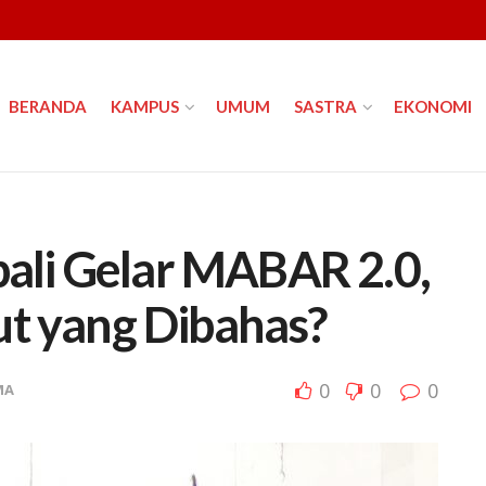
BERANDA
KAMPUS
UMUM
SASTRA
EKONOMI
li Gelar MABAR 2.0,
ut yang Dibahas?
0
0
0
MA