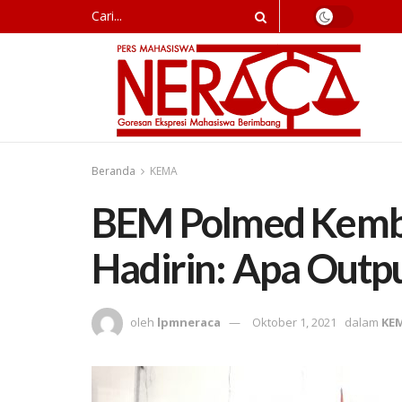
Beranda
KEMA
BEM Polmed Kemba
Hadirin: Apa Outp
oleh
lpmneraca
Oktober 1, 2021
dalam
KE