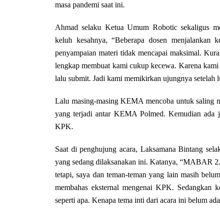
masa pandemi saat ini.
Ahmad selaku Ketua Umum Robotic sekaligus mew
keluh kesahnya, “Beberapa dosen menjalankan ke
penyampaian materi tidak mencapai maksimal. Kuran
lengkap membuat kami cukup kecewa. Karena kami ra
lalu submit. Jadi kami memikirkan ujungnya setelah 
Lalu masing-masing KEMA mencoba untuk saling m
yang terjadi antar KEMA Polmed. Kemudian ada ju
KPK.
Saat di penghujung acara, Laksamana Bintang se
yang sedang dilaksanakan ini. Katanya, “MABAR 2.0
tetapi, saya dan teman-teman yang lain masih belu
membahas eksternal mengenai KPK. Sedangkan keti
seperti apa. Kenapa tema inti dari acara ini belum ad