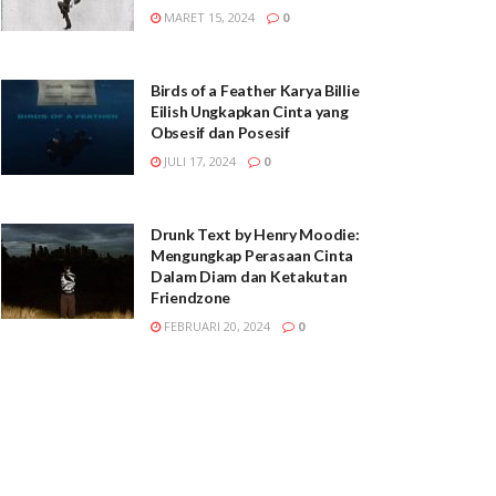
MARET 15, 2024
0
Birds of a Feather Karya Billie
Eilish Ungkapkan Cinta yang
Obsesif dan Posesif
JULI 17, 2024
0
Drunk Text by Henry Moodie:
Mengungkap Perasaan Cinta
Dalam Diam dan Ketakutan
Friendzone
FEBRUARI 20, 2024
0