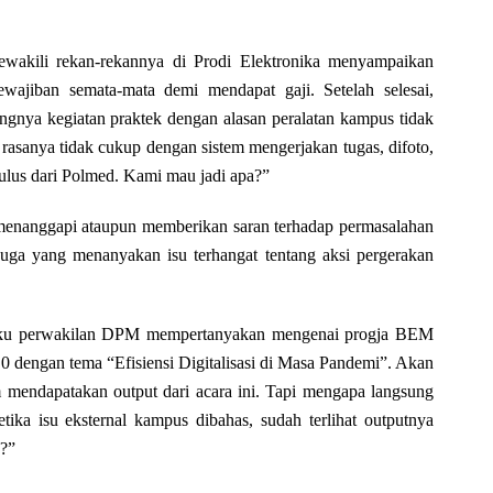
akili rekan-rekannya di Prodi Elektronika menyampaikan
wajiban semata-mata demi mendapat gaji. Setelah selesai,
gnya kegiatan praktek dengan alasan peralatan kampus tidak
sanya tidak cukup dengan sistem mengerjakan tugas, difoto,
lulus dari Polmed. Kami mau jadi apa?”
enanggapi ataupun memberikan saran terhadap permasalahan
ga yang menanyakan isu terhangat tentang aksi pergerakan
laku perwakilan DPM mempertanyakan mengenai progja BEM
 dengan tema “Efisiensi Digitalisasi di Masa Pandemi”. Akan
m mendapatakan output dari acara ini. Tapi mengapa langsung
ka isu eksternal kampus dibahas, sudah terlihat outputnya
a?”