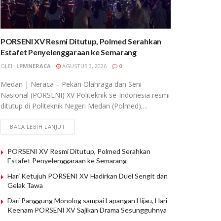
PORSENI XV Resmi Ditutup, Polmed Serahkan
Estafet Penyelenggaraan ke Semarang
OLEH
LPMNERACA
AGUSTUS 3, 2026
0
Medan | Neraca – Pekan Olahraga dan Seni
Nasional (PORSENI) XV Politeknik se-Indonesia resmi
ditutup di Politeknik Negeri Medan (Polmed),...
BACA LEBIH LANJUT
PORSENI XV Resmi Ditutup, Polmed Serahkan
Estafet Penyelenggaraan ke Semarang
Hari Ketujuh PORSENI XV Hadirkan Duel Sengit dan
Gelak Tawa
Dari Panggung Monolog sampai Lapangan Hijau, Hari
Keenam PORSENI XV Sajikan Drama Sesungguhnya