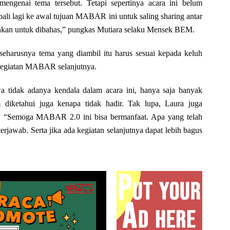
genai tema tersebut. Tetapi sepertinya acara ini belum
li lagi ke awal tujuan MABAR ini untuk saling sharing antar
lehkan untuk dibahas,” pungkas Mutiara selaku Mensek BEM.
eharusnya tema yang diambil itu harus sesuai kepada keluh
 kegiatan MABAR selanjutnya.
 tidak adanya kendala dalam acara ini, hanya saja banyak
iketahui juga kenapa tidak hadir. Tak lupa, Laura juga
i, “Semoga MABAR 2.0 ini bisa bermanfaat. Apa yang telah
rjawab. Serta jika ada kegiatan selanjutnya dapat lebih bagus