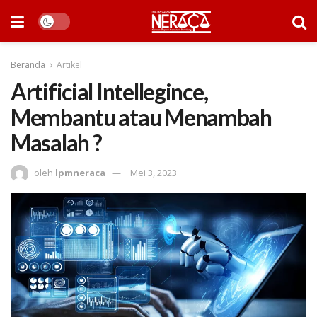
Beranda
Artikel
Artificial Intellegince,
Membantu atau Menambah
Masalah ?
oleh
lpmneraca
Mei 3, 2023