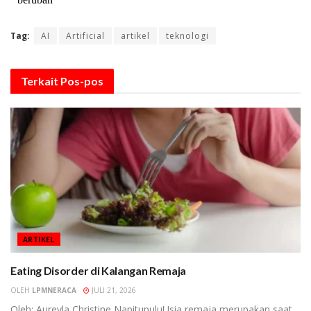
Tag:
AI
Artificial
artikel
teknologi
Terkait
Pos-pos
ARTIKEL
Eating Disorder di Kalangan Remaja
OLEH
LPMNERACA
JULI 21, 2026
Oleh: Aureyla Christine NapitupuluUsia remaja merupakan saat