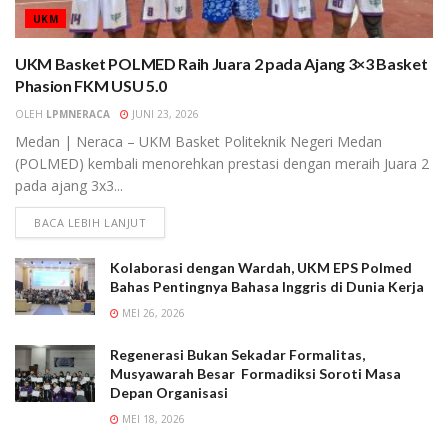
UKM
UKM Basket POLMED Raih Juara 2 pada Ajang 3×3 Basket
Phasion FKM USU 5.0
OLEH
LPMNERACA
JUNI 23, 2026
Medan | Neraca – UKM Basket Politeknik Negeri Medan
(POLMED) kembali menorehkan prestasi dengan meraih Juara 2
pada ajang 3x3...
BACA LEBIH LANJUT
Kolaborasi dengan Wardah, UKM EPS Polmed
Bahas Pentingnya Bahasa Inggris di Dunia Kerja
MEI 26, 2026
Regenerasi Bukan Sekadar Formalitas,
Musyawarah Besar Formadiksi Soroti Masa
Depan Organisasi
MEI 18, 2026