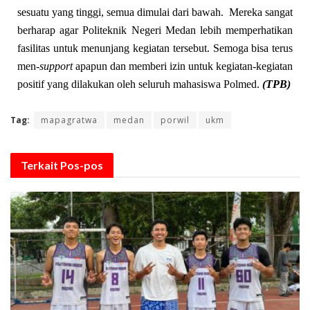
sesuatu yang tinggi, semua dimulai dari bawah. Mereka sangat
berharap agar Politeknik Negeri Medan lebih memperhatikan
fasilitas untuk menunjang kegiatan tersebut. Semoga bisa terus
men-
sup
p
ort
apapun dan memberi izin
untuk
kegiatan-kegiatan
positif yang dilakukan
oleh
seluruh mahasiswa Polmed.
(TPB)
Tag:
mapagratwa
medan
porwil
ukm
Terkait
Pos-pos