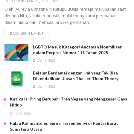
OLEH
LPMNERACA
JULI 21, 2026
Oleh: Aureyla Christine NapitupuluUsia remaja merupakan saat
dimana kita, selaku manusia, mulai mengalami perubahan
dalam hidup dan memulai proses pencarian...
BACA LEBIH LANJUT
LGBTQ Masuk Kategori Ancaman Nonmiliter
dalam Perpres Nomor 111 Tahun 2025
JULI 18, 2026
Belajar Berdamai dengan Hal yang Tak Bisa
Dikendalikan: Ulasan The Let Them Theory
JULI 11, 2026
Ketika Isi Piring Berubah: Tren Vegan yang Menggeser Gaya
Hidup
JULI 9, 2026
Pulau Kalimantung: Surga Tersembunyi di Pantai Barat
Sumatera Utara