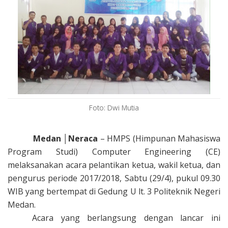
Foto: Dwi Mutia
Medan
│
Neraca
– HMPS (Himpunan Mahasiswa
Program Studi) Computer Engineering
(CE)
melaksanakan acara pelantikan ketua, wakil ketua, dan
pengurus periode 2017/2018
, S
abtu
(
29
/4)
,
pukul 09.30
WIB
yang bertempat di Gedung U l
t.
3 Po
l
iteknik Negeri
Medan.
Acara yang berlangsung dengan lancar ini