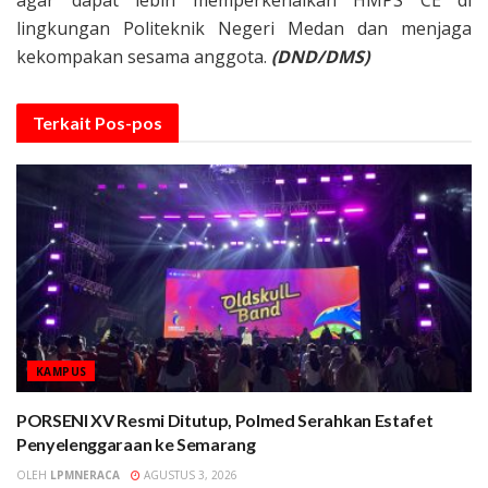
agar dapat lebih memperkenalkan HMPS CE di
lingkungan Politeknik Negeri Medan dan menjaga
kekompakan sesama anggota.
(DND/DMS)
Terkait
Pos-pos
KAMPUS
PORSENI XV Resmi Ditutup, Polmed Serahkan Estafet
Penyelenggaraan ke Semarang
OLEH
LPMNERACA
AGUSTUS 3, 2026