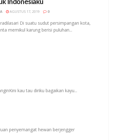
uk Indonesiaku
CA
AGUSTUS 17, 2019
0
aradilasari Di suatu sudut persimpangan kota,
nta memikul karung berisi puluhan...
nginKini kau tau diriku bagaikan kayu...
Seruan penyemangat hewan berjengger