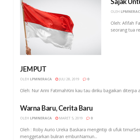
Sajak Unt
OLEH
LPMNERA
Oleh: Afifah F
seorang tua re
JEMPUT
OLEH
LPMNERACA
JULI 28, 2019
0
Oleh: Nur Arini FatimahKini kau tau diriku bagaikan diterpa a
Warna Baru, Cerita Baru
OLEH
LPMNERACA
MARET 5, 2019
0
Oleh : Roby Aurio Ureka Baskara mengintip di ufuk timur
menggetarkan buliran embunNamun...