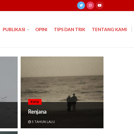
PUBLIKASI
OPINI
TIPS DAN TRIK
TENTANG KAMI
PUISI
Renjana
3 TAHUN LALU