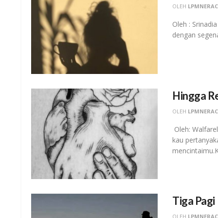
OLEH
LPMNERA
Oleh : Srinad
dengan segenap
Hingga Re
OLEH
LPMNERA
Oleh: Walfarel
kau pertanyak
mencintaimu.Ka
Tiga Pagi
OLEH
LPMNERA