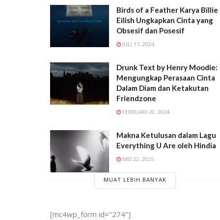
Birds of a Feather Karya Billie
Eilish Ungkapkan Cinta yang
Obsesif dan Posesif
JULI 17, 2024
Drunk Text by Henry Moodie:
Mengungkap Perasaan Cinta
Dalam Diam dan Ketakutan
Friendzone
FEBRUARI 20, 2024
Makna Ketulusan dalam Lagu
Everything U Are oleh Hindia
MEI 22, 2025
MUAT LEBIH BANYAK
[mc4wp_form id="274"]