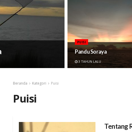
PUISI
a
Pandu Soraya
3 TAHUN LALU
Beranda
Kategori
Puisi
Puisi
Tentang 