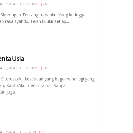
CA
AGUSTUS 19, 2020
0
ia Sirumapea Tentang rumahku. Yang kutinggal
 rasa syahdu. Telah kuukir setiap...
nta Usia
CA
AGUSTUS 12, 2020
0
 SitorusLalu, kesetiaan yang bagaimana lagi yang
an, Kasih?Aku mencintaimu. Sangat
u juga...
CA
AGUSTUS 6, 2020
0