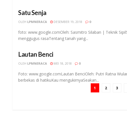
Satu Senja
OLEH
LPMNERACA
DESEMBER 19, 2018
0
foto: www.google.comOleh: Sasmitro Silaban | Teknik Sipil
menggugus rasaTentang tanah yang...
Lautan Benci
OLEH
LPMNERACA
MEI 18, 2018
0
Foto: www.google.comLautan BenciOleh: Putri Ratna Wula
berbekas di hatikuKau mengukirnyaSeakan...
1
2
3