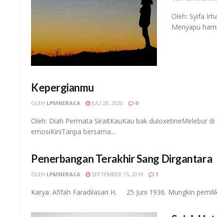
Oleh: Syifa I
Menyapu hampa
Kepergianmu
OLEH
LPMNERACA
JULI 28, 2020
0
Oleh: Diah Permata SiraitKauKau bak duloxetineMelebur d
emosiKiniTanpa bersama...
Penerbangan Terakhir Sang Dirgantara
OLEH
LPMNERACA
SEPTEMBER 15, 2019
1
Karya: Afifah Faradilasari H. 25 Juni 1936. Mungkin pemilik