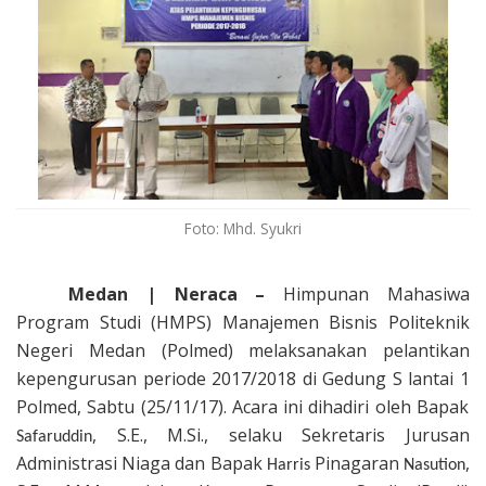
Foto: Mhd. Syukri
Medan | Neraca –
Himpunan Mahasiwa
Program Studi (HMPS) Manajemen Bisnis
Politeknik
Negeri Medan (Polmed)
melaksanakan pelantikan
kepengurusan periode 2017/2018 di Gedung S lantai 1
Polmed
, Sabtu (25/11/17). Acara ini dihadiri oleh Bapak
, S.E., M.Si.
,
selaku
S
ekretaris
J
urusan
Safaruddin
Administrasi Niaga
dan
B
apak
Pinagaran
,
Harris
Nasution