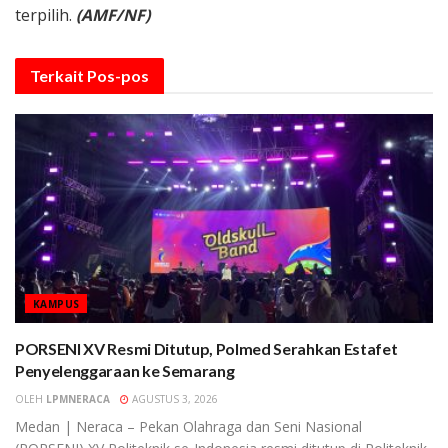
terpilih.
(AMF/NF)
Terkait
Pos-pos
KAMPUS
PORSENI XV Resmi Ditutup, Polmed Serahkan Estafet
Penyelenggaraan ke Semarang
OLEH
LPMNERACA
AGUSTUS 3, 2026
Medan | Neraca – Pekan Olahraga dan Seni Nasional