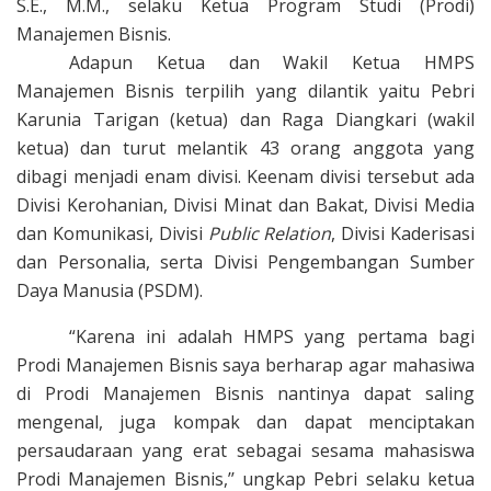
S.E., M.M.
, selaku Ketua Program Studi (Prodi)
Manajemen Bisnis.
Adapun
K
etua dan
W
akil
K
etua
HMPS
Manajemen Bisnis
terpilih yang dilantik yaitu Pebri
Karunia Tarigan
(ketua)
dan Raga Diangkari
(w
akil
ketua
) dan turut melantik
43 orang anggota
yang
dibagi
menjadi
enam divisi. Keenam divisi tersebut ada
Divisi Kerohanian, Divisi Minat dan Bakat, Divisi Media
dan Komunikasi, Divisi
Public Relation
, Divisi Kaderisasi
dan Personalia, serta Divisi Pengembangan Sumber
Daya Manusia (PSDM).
“Karena ini adalah HMPS yang pertama bagi
Prodi Manajemen Bisnis saya berharap agar mahasiwa
di Prodi M
anajemen
B
isnis
nantinya dapat saling
mengenal, juga kompak dan dapat menciptakan
persaudaraan yang erat sebagai sesama mahasiswa
P
rodi Manajemen Bisnis
,
’’ ungkap Pebri selaku ketua