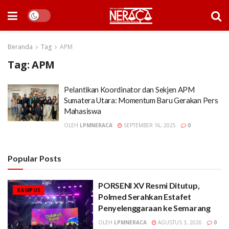
Beranda
Tag
APM
Tag:
APM
Pelantikan Koordinator dan Sekjen APM
Sumatera Utara: Momentum Baru Gerakan Pers
Mahasiswa
OLEH
LPMNERACA
SEPTEMBER 16, 2025
0
Popular Posts
PORSENI XV Resmi Ditutup,
KAMPUS
Polmed Serahkan Estafet
Penyelenggaraan ke Semarang
OLEH
LPMNERACA
AGUSTUS 3, 2026
0