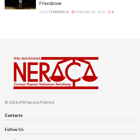
Friendzone
OLEH
LPMNERACA
FEBRUARI 20, 2024
0
© 2024 LPM Neraca Polmed
Contacts
Follow Us