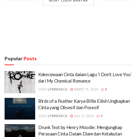
MUAT LEBIH BANYAK
Popular
Posts
Kekecewaan Cinta dalam Lagu ‘I Don’t Love You’
dari My Chemical Romance
OLEH
LPMNERACA
MARET 15, 2024
0
Birds of a Feather Karya Billie Eilish Ungkapkan
Cinta yang Obsesif dan Posesif
OLEH
LPMNERACA
JULI 17, 2024
0
Drunk Text by Henry Moodie: Mengungkap
Perasaan Cinta Dalam Diam dan Ketakutan