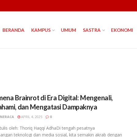
BERANDA
KAMPUS
UMUM
SASTRA
EKONOMI
ena Brainrot di Era Digital: Mengenali,
hami, dan Mengatasi Dampaknya
NERACA
APRIL 4, 2025
0
ditulis oleh: Thoriq Haqqi AdhaDi tengah pesatnya
ngan teknologi dan media sosial, kita semakin akrab dengan