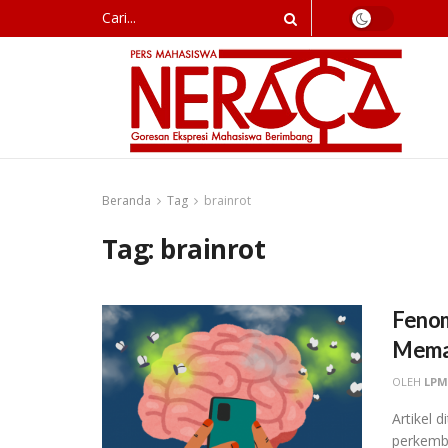
Beranda
Tag
brainrot
Tag:
brainrot
Fenom
Mema
OLEH
LPM
Artikel 
perkemba