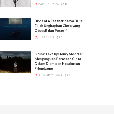
MARET 15, 2024
0
Birds of a Feather Karya Billie
Eilish Ungkapkan Cinta yang
Obsesif dan Posesif
JULI 17, 2024
0
Drunk Text by Henry Moodie:
Mengungkap Perasaan Cinta
Dalam Diam dan Ketakutan
Friendzone
FEBRUARI 20, 2024
0