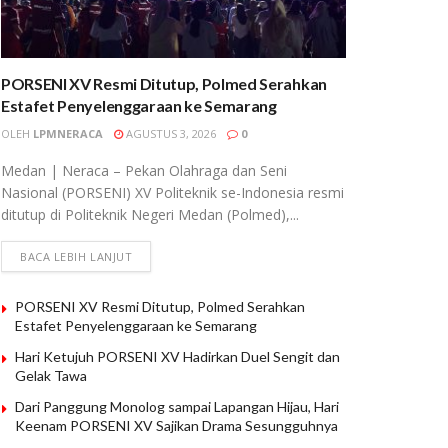
PORSENI XV Resmi Ditutup, Polmed Serahkan
Estafet Penyelenggaraan ke Semarang
OLEH
LPMNERACA
AGUSTUS 3, 2026
0
Medan | Neraca – Pekan Olahraga dan Seni
Nasional (PORSENI) XV Politeknik se-Indonesia resmi
ditutup di Politeknik Negeri Medan (Polmed),...
BACA LEBIH LANJUT
PORSENI XV Resmi Ditutup, Polmed Serahkan
Estafet Penyelenggaraan ke Semarang
Hari Ketujuh PORSENI XV Hadirkan Duel Sengit dan
Gelak Tawa
Dari Panggung Monolog sampai Lapangan Hijau, Hari
Keenam PORSENI XV Sajikan Drama Sesungguhnya