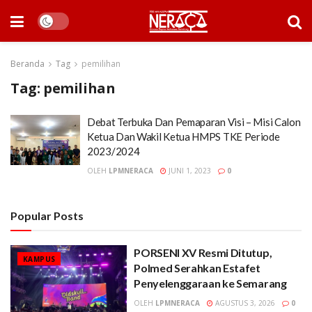
Beranda
Tag
pemilihan
Tag:
pemilihan
Debat Terbuka Dan Pemaparan Visi – Misi Calon
Ketua Dan Wakil Ketua HMPS TKE Periode
2023/2024
OLEH
LPMNERACA
JUNI 1, 2023
0
Popular Posts
PORSENI XV Resmi Ditutup,
KAMPUS
Polmed Serahkan Estafet
Penyelenggaraan ke Semarang
OLEH
LPMNERACA
AGUSTUS 3, 2026
0