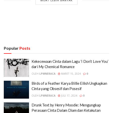
MUAT LEBIH BANYAK
Popular
Posts
Kekecewaan Cinta dalam Lagu ‘I Don’t Love You’
dari My Chemical Romance
OLEH
LPMNERACA
MARET 15, 2024
0
Birds of a Feather Karya Billie Eilish Ungkapkan
Cinta yang Obsesif dan Posesif
OLEH
LPMNERACA
JULI 17, 2024
0
Drunk Text by Henry Moodie: Mengungkap
Perasaan Cinta Dalam Diam dan Ketakutan