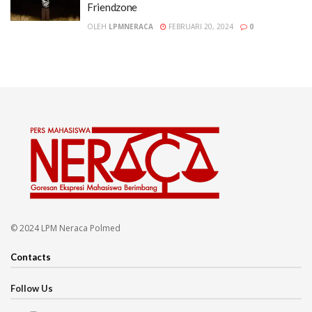
Friendzone
OLEH
LPMNERACA
FEBRUARI 20, 2024
0
© 2024 LPM Neraca Polmed
Contacts
Follow Us