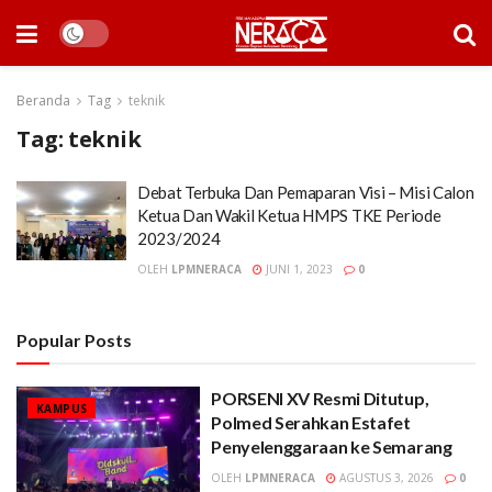
Beranda
Tag
teknik
Tag:
teknik
Debat Terbuka Dan Pemaparan Visi – Misi Calon
Ketua Dan Wakil Ketua HMPS TKE Periode
2023/2024
OLEH
LPMNERACA
JUNI 1, 2023
0
Popular Posts
PORSENI XV Resmi Ditutup,
KAMPUS
Polmed Serahkan Estafet
Penyelenggaraan ke Semarang
OLEH
LPMNERACA
AGUSTUS 3, 2026
0