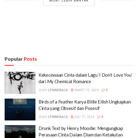
MUAT LEBIH BANYAK
Popular
Posts
Kekecewaan Cinta dalam Lagu ‘I Don’t Love You’
dari My Chemical Romance
OLEH
LPMNERACA
MARET 15, 2024
0
Birds of a Feather Karya Billie Eilish Ungkapkan
Cinta yang Obsesif dan Posesif
OLEH
LPMNERACA
JULI 17, 2024
0
Drunk Text by Henry Moodie: Mengungkap
Perasaan Cinta Dalam Diam dan Ketakutan