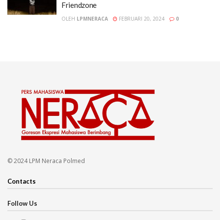
Friendzone
OLEH
LPMNERACA
FEBRUARI 20, 2024
0
© 2024 LPM Neraca Polmed
Contacts
Follow Us