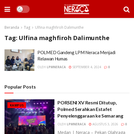
Beranda
Tag
Ulfina maghfiroh Dalimunthe
Tag:
Ulfina maghfiroh Dalimunthe
POLMED Gandeng LPM Neraca Menjadi
Relawan Humas
OLEH
LPMNERACA
SEPTEMBER 4, 2024
0
Popular Posts
PORSENI XV Resmi Ditutup,
KAMPUS
Polmed Serahkan Estafet
Penyelenggaraan ke Semarang
OLEH
LPMNERACA
AGUSTUS 3, 2026
0
Medan | Neraca – Pekan Olahraga