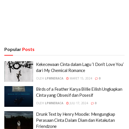
Popular
Posts
Kekecewaan Cinta dalam Lagu ‘I Don’t Love You’
dari My Chemical Romance
OLEH
LPMNERACA
MARET 15, 2024
0
Birds of a Feather Karya Billie Eilish Ungkapkan
Cinta yang Obsesif dan Posesif
OLEH
LPMNERACA
JULI 17, 2024
0
Drunk Text by Henry Moodie: Mengungkap
Perasaan Cinta Dalam Diam dan Ketakutan
Friendzone