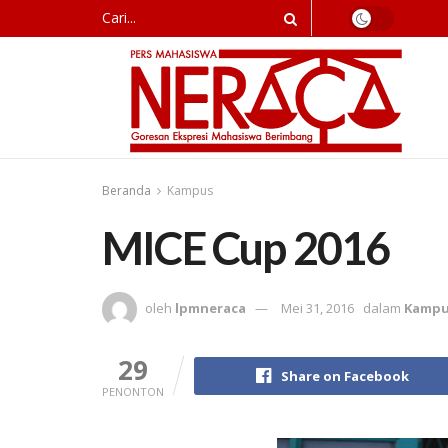
Beranda
Kampus
MICE Cup 2016
oleh
lpmneraca
Mei 31, 2016
dalam
Kamp
29
Share on Facebook
PENONTON