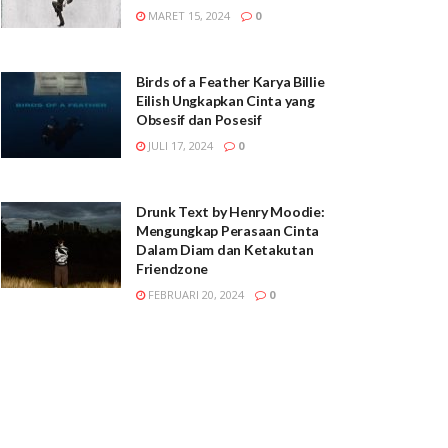
MARET 15, 2024
0
Birds of a Feather Karya Billie
Eilish Ungkapkan Cinta yang
Obsesif dan Posesif
JULI 17, 2024
0
Drunk Text by Henry Moodie:
Mengungkap Perasaan Cinta
Dalam Diam dan Ketakutan
Friendzone
FEBRUARI 20, 2024
0