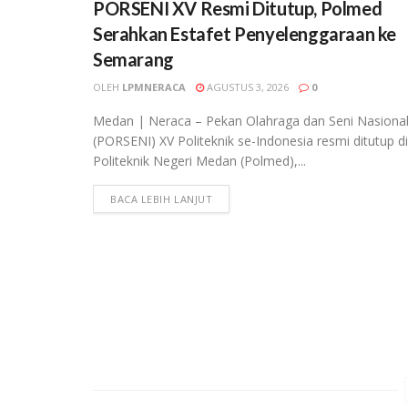
PORSENI XV Resmi Ditutup, Polmed
Serahkan Estafet Penyelenggaraan ke
Semarang
OLEH
LPMNERACA
AGUSTUS 3, 2026
0
Medan | Neraca – Pekan Olahraga dan Seni Nasiona
(PORSENI) XV Politeknik se-Indonesia resmi ditutup di
Politeknik Negeri Medan (Polmed),...
BACA LEBIH LANJUT