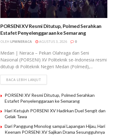
PORSENI XV Resmi Ditutup, Polmed Serahkan
Estafet Penyelenggaraan ke Semarang
OLEH
LPMNERACA
AGUSTUS 3, 2026
0
Medan | Neraca – Pekan Olahraga dan Seni
Nasional (PORSENI) XV Politeknik se-Indonesia resmi
ditutup di Politeknik Negeri Medan (Polmed),...
BACA LEBIH LANJUT
PORSENI XV Resmi Ditutup, Polmed Serahkan
Estafet Penyelenggaraan ke Semarang
Hari Ketujuh PORSENI XV Hadirkan Duel Sengit dan
Gelak Tawa
Dari Panggung Monolog sampai Lapangan Hijau, Hari
Keenam PORSENI XV Sajikan Drama Sesungguhnya