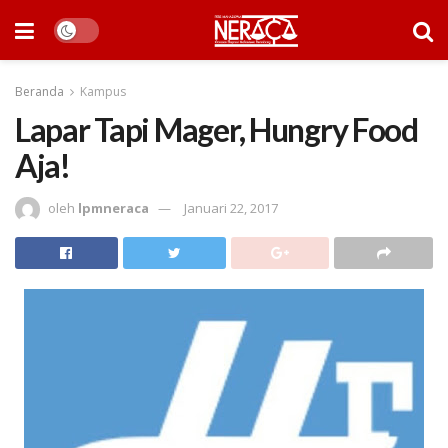
Beranda
Kampus
Lapar Tapi Mager, Hungry Food
Aja!
oleh
lpmneraca
Januari 22, 2017