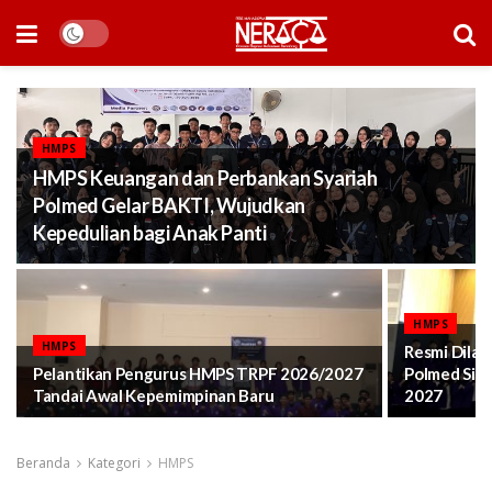
HMPS
HMPS Keuangan dan Perbankan Syariah
Polmed Gelar BAKTI, Wujudkan
Kepedulian bagi Anak Panti
HMPS
HMPS
Resmi Dilan
Pelantikan Pengurus HMPS TRPF 2026/2027
Polmed Sia
Tandai Awal Kepemimpinan Baru
2027
Beranda
Kategori
HMPS