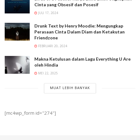
Cinta yang Obsesif dan Posesif
JULI 17, 2024
Drunk Text by Henry Moodie: Mengungkap
Perasaan Cinta Dalam Diam dan Ketakutan
Friendzone
FEBRUARI 20, 2024
Makna Ketulusan dalam Lagu Everything U Are
oleh Hindia
MEI 22, 2025
MUAT LEBIH BANYAK
[mc4wp_form id="274"]