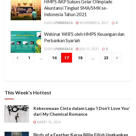
HMPS AKP Sukses Gelar Olimpiade
Akuntansi Tingkat SMA/SMK se-
Indonesia Tahun 2021
OLEH
LPMNERACA
NOVEMBER 6, 2021
0
Webinar WIB’S oleh HMPS Keuangan dan
Perbankan Syariah
OLEH
LPMNERACA
JULI 11, 2021
0
1
…
16
17
18
…
23
This Week's Hottest
Kekecewaan Cinta dalam Lagu ‘I Don’t Love You’
dari My Chemical Romance
MARET 15, 2024
Birds of a Feather Karya Billie Eilish Ungkapkan