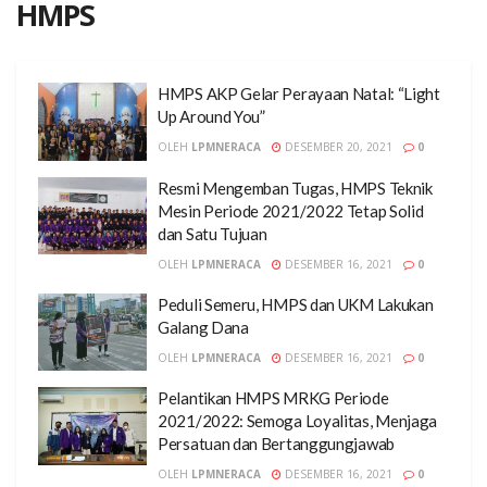
HMPS
HMPS AKP Gelar Perayaan Natal: “Light
Up Around You”
OLEH
LPMNERACA
DESEMBER 20, 2021
0
Resmi Mengemban Tugas, HMPS Teknik
Mesin Periode 2021/2022 Tetap Solid
dan Satu Tujuan
OLEH
LPMNERACA
DESEMBER 16, 2021
0
Peduli Semeru, HMPS dan UKM Lakukan
Galang Dana
OLEH
LPMNERACA
DESEMBER 16, 2021
0
Pelantikan HMPS MRKG Periode
2021/2022: Semoga Loyalitas, Menjaga
Persatuan dan Bertanggungjawab
OLEH
LPMNERACA
DESEMBER 16, 2021
0