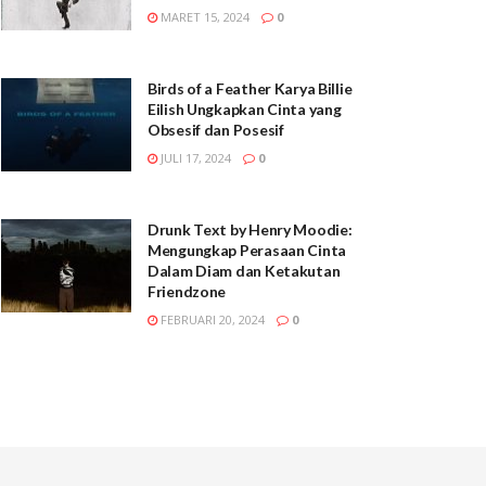
MARET 15, 2024
0
Birds of a Feather Karya Billie
Eilish Ungkapkan Cinta yang
Obsesif dan Posesif
JULI 17, 2024
0
Drunk Text by Henry Moodie:
Mengungkap Perasaan Cinta
Dalam Diam dan Ketakutan
Friendzone
FEBRUARI 20, 2024
0