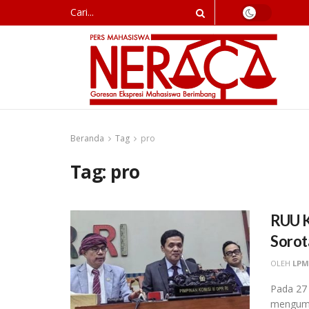
Beranda
Tag
pro
Tag:
pro
RUU K
Sorot
OLEH
LPM
Pada 27 
mengumu