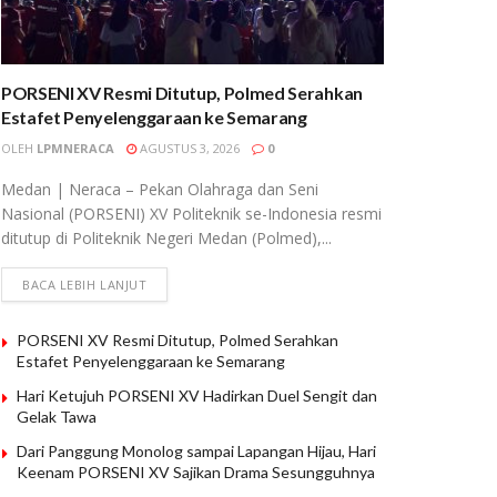
PORSENI XV Resmi Ditutup, Polmed Serahkan
Estafet Penyelenggaraan ke Semarang
OLEH
LPMNERACA
AGUSTUS 3, 2026
0
Medan | Neraca – Pekan Olahraga dan Seni
Nasional (PORSENI) XV Politeknik se-Indonesia resmi
ditutup di Politeknik Negeri Medan (Polmed),...
BACA LEBIH LANJUT
PORSENI XV Resmi Ditutup, Polmed Serahkan
Estafet Penyelenggaraan ke Semarang
Hari Ketujuh PORSENI XV Hadirkan Duel Sengit dan
Gelak Tawa
Dari Panggung Monolog sampai Lapangan Hijau, Hari
Keenam PORSENI XV Sajikan Drama Sesungguhnya