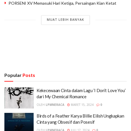
PORSENI XV Memasuki Hari Ketiga, Persaingan Kian Ketat
MUAT LEBIH BANYAK
Popular
Posts
Kekecewaan Cinta dalam Lagu ‘I Don’t Love You’
dari My Chemical Romance
OLEH
LPMNERACA
MARET 15, 2024
0
Birds of a Feather Karya Billie Eilish Ungkapkan
Cinta yang Obsesif dan Posesif
OLEH
LPMNERACA
JULI 17, 2024
0