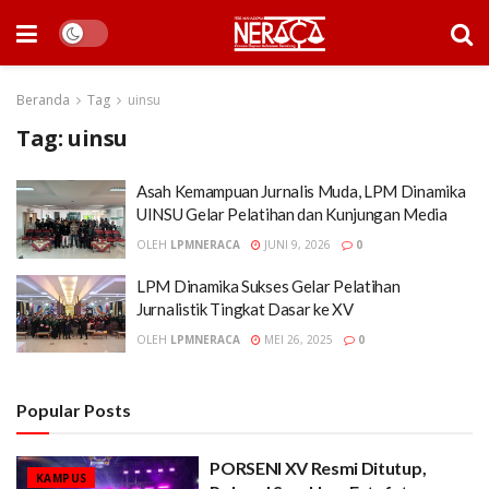
Beranda
Tag
uinsu
Tag:
uinsu
Asah Kemampuan Jurnalis Muda, LPM Dinamika
UINSU Gelar Pelatihan dan Kunjungan Media
OLEH
LPMNERACA
JUNI 9, 2026
0
LPM Dinamika Sukses Gelar Pelatihan
Jurnalistik Tingkat Dasar ke XV
OLEH
LPMNERACA
MEI 26, 2025
0
Popular Posts
PORSENI XV Resmi Ditutup,
KAMPUS