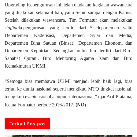
Upgrading
K
epengurusan ini, telah diadakan kegiatan wawancara
yang dilakukan selama 4
hari,
yaitu
S
enin sampai dengan
K
amis.
Setelah dilakukan wawancara, Tim Formatur akan melakukan
staffing
kepengurusan yang terdiri dari 5 departemen yaitu
Departemen Kaderisasi, Departemen Syiar dan Media,
Departemen Bina Satuan (Binsat), Departemen Ekonomi
dan
Departemen Keputrian. Sedangkan untuk biro terdiri dari Biro
Sahabat Qurani, Biro Mentoring Agama Islam dan Biro
Kemakmuran UKMI.
“
S
emoga bisa membawa UKMI menjadi lebih baik lagi, bisa
terjun ke
dunia nasional seperti mengikuti MTQ tingkat nasional,
mengikuti
event
nasional ataupun internasional
,
”
uj
ar Arif Pratama,
Ketua Formatur periode 2016-2017.
(NO)
Terkait
Pos-pos