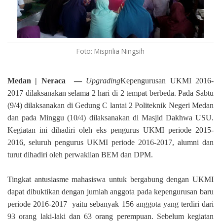
Foto: Misprilia Ningsih
Medan | Neraca —
Upgrading
Kepengurusan UKMI 2016-
2017 dilaksanakan selama 2 hari di 2 tempat berbeda
. P
ada
S
abtu
(9/4) dilaksanakan di Gedung C lantai 2 Politeknik Negeri Medan
dan pada Minggu (10/4) dilaksanakan di M
a
sjid Dakhwa USU.
Kegiatan ini dihadiri oleh
eks p
engurus UKMI periode 2015-
2016, seluruh pengurus UKMI periode 2016-2017,
al
umni
d
an
turut dihadiri oleh perwakilan BEM dan DPM.
Tingkat antusiasme mahasiswa untuk bergabung dengan UKMI
dapat
dibuktikan dengan jumlah anggota pada kepengurusan baru
periode 2016-2017 yaitu sebanyak 156 anggota yang terdiri dari
93 orang laki-laki dan 63 orang perempuan. Sebelum kegiatan