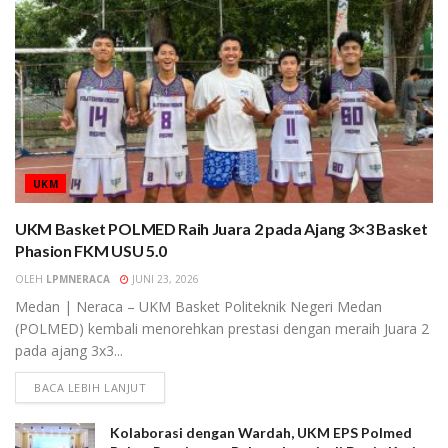
UKM
UKM Basket POLMED Raih Juara 2 pada Ajang 3×3 Basket
Phasion FKM USU 5.0
OLEH
LPMNERACA
JUNI 23, 2026
Medan | Neraca – UKM Basket Politeknik Negeri Medan
(POLMED) kembali menorehkan prestasi dengan meraih Juara 2
pada ajang 3x3...
BACA LEBIH LANJUT
Kolaborasi dengan Wardah, UKM EPS Polmed