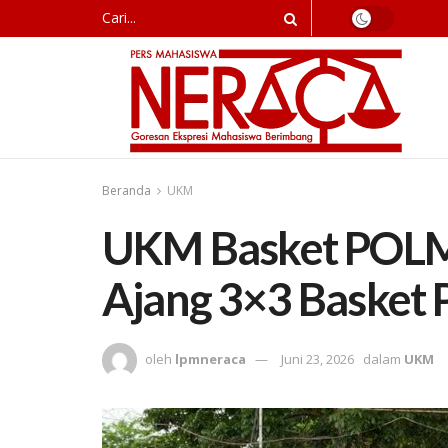
Beranda
UKM
UKM Basket POLME
Ajang 3×3 Basket
oleh
lpmneraca
Juni 23, 2026
dalam
UKM