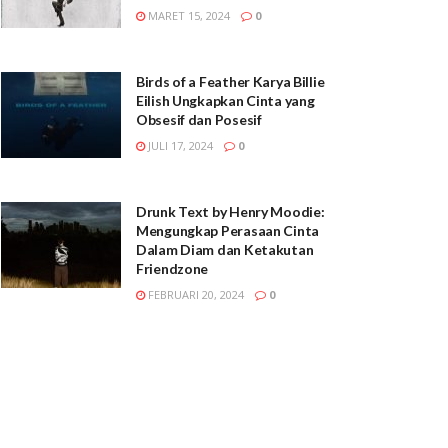
MARET 15, 2024
0
Birds of a Feather Karya Billie
Eilish Ungkapkan Cinta yang
Obsesif dan Posesif
JULI 17, 2024
0
Drunk Text by Henry Moodie:
Mengungkap Perasaan Cinta
Dalam Diam dan Ketakutan
Friendzone
FEBRUARI 20, 2024
0