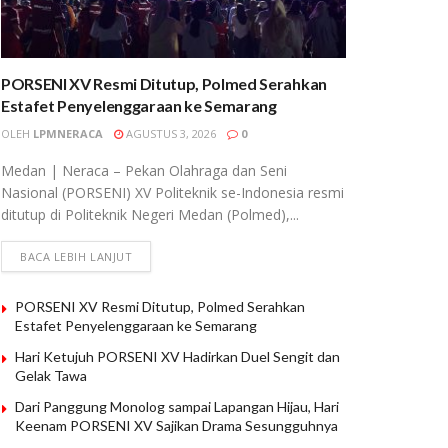
PORSENI XV Resmi Ditutup, Polmed Serahkan
Estafet Penyelenggaraan ke Semarang
OLEH
LPMNERACA
AGUSTUS 3, 2026
0
Medan | Neraca – Pekan Olahraga dan Seni
Nasional (PORSENI) XV Politeknik se-Indonesia resmi
ditutup di Politeknik Negeri Medan (Polmed),...
BACA LEBIH LANJUT
PORSENI XV Resmi Ditutup, Polmed Serahkan
Estafet Penyelenggaraan ke Semarang
Hari Ketujuh PORSENI XV Hadirkan Duel Sengit dan
Gelak Tawa
Dari Panggung Monolog sampai Lapangan Hijau, Hari
Keenam PORSENI XV Sajikan Drama Sesungguhnya