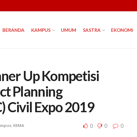
BERANDA
KAMPUS
UMUM
SASTRA
EKONOMI
nner Up Kompetisi
ct Planning
) Civil Expo 2019
0
0
0
ampus
,
KEMA