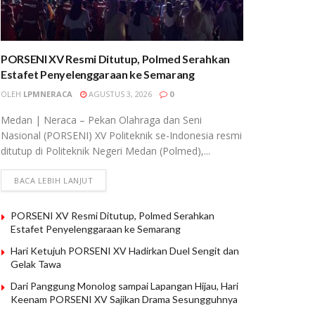
PORSENI XV Resmi Ditutup, Polmed Serahkan
Estafet Penyelenggaraan ke Semarang
OLEH
LPMNERACA
AGUSTUS 3, 2026
0
Medan | Neraca – Pekan Olahraga dan Seni
Nasional (PORSENI) XV Politeknik se-Indonesia resmi
ditutup di Politeknik Negeri Medan (Polmed),...
BACA LEBIH LANJUT
PORSENI XV Resmi Ditutup, Polmed Serahkan
Estafet Penyelenggaraan ke Semarang
Hari Ketujuh PORSENI XV Hadirkan Duel Sengit dan
Gelak Tawa
Dari Panggung Monolog sampai Lapangan Hijau, Hari
Keenam PORSENI XV Sajikan Drama Sesungguhnya