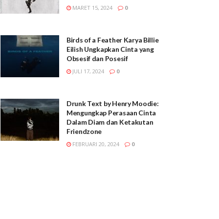
MARET 15, 2024
0
Birds of a Feather Karya Billie
Eilish Ungkapkan Cinta yang
Obsesif dan Posesif
JULI 17, 2024
0
Drunk Text by Henry Moodie:
Mengungkap Perasaan Cinta
Dalam Diam dan Ketakutan
Friendzone
FEBRUARI 20, 2024
0