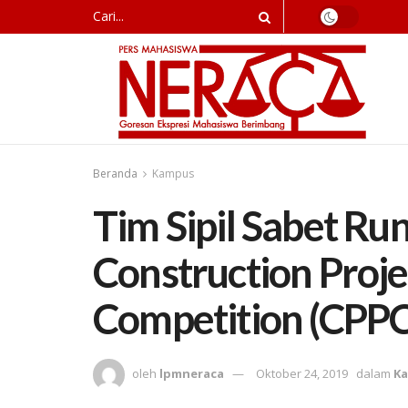
Beranda
Kampus
Tim Sipil Sabet Ru
Construction Proje
Competition (CPPC
oleh
lpmneraca
Oktober 24, 2019
dalam
K