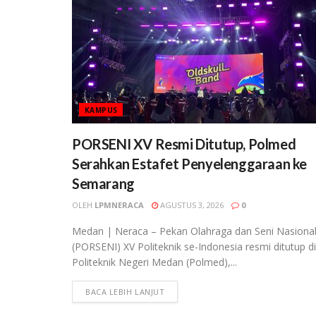
KAMPUS
PORSENI XV Resmi Ditutup, Polmed
Serahkan Estafet Penyelenggaraan ke
Semarang
OLEH
LPMNERACA
AGUSTUS 3, 2026
0
Medan | Neraca – Pekan Olahraga dan Seni Nasiona
(PORSENI) XV Politeknik se-Indonesia resmi ditutup di
Politeknik Negeri Medan (Polmed),...
BACA LEBIH LANJUT