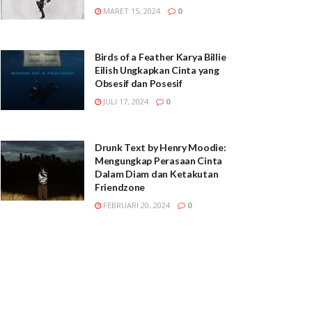
MARET 15, 2024
0
Birds of a Feather Karya Billie
Eilish Ungkapkan Cinta yang
Obsesif dan Posesif
JULI 17, 2024
0
Drunk Text by Henry Moodie:
Mengungkap Perasaan Cinta
Dalam Diam dan Ketakutan
Friendzone
FEBRUARI 20, 2024
0