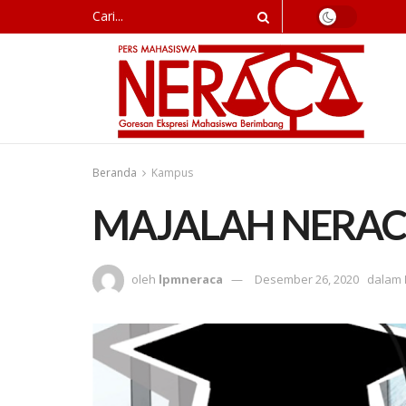
Beranda
Kampus
MAJALAH NERACA 
oleh
lpmneraca
Desember 26, 2020
dalam