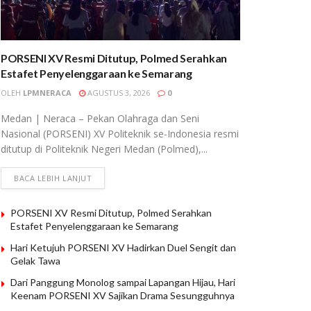
PORSENI XV Resmi Ditutup, Polmed Serahkan
Estafet Penyelenggaraan ke Semarang
OLEH
LPMNERACA
AGUSTUS 3, 2026
0
Medan | Neraca – Pekan Olahraga dan Seni
Nasional (PORSENI) XV Politeknik se-Indonesia resmi
ditutup di Politeknik Negeri Medan (Polmed),...
BACA LEBIH LANJUT
PORSENI XV Resmi Ditutup, Polmed Serahkan
Estafet Penyelenggaraan ke Semarang
Hari Ketujuh PORSENI XV Hadirkan Duel Sengit dan
Gelak Tawa
Dari Panggung Monolog sampai Lapangan Hijau, Hari
Keenam PORSENI XV Sajikan Drama Sesungguhnya