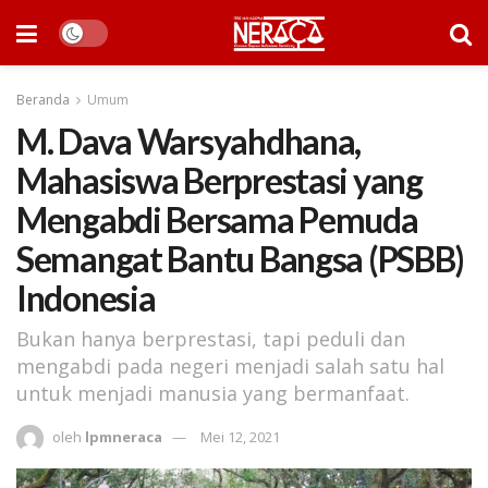
Beranda
Umum
M. Dava Warsyahdhana,
Mahasiswa Berprestasi yang
Mengabdi Bersama Pemuda
Semangat Bantu Bangsa (PSBB)
Indonesia
Bukan hanya berprestasi, tapi peduli dan
mengabdi pada negeri menjadi salah satu hal
untuk menjadi manusia yang bermanfaat.
oleh
lpmneraca
Mei 12, 2021