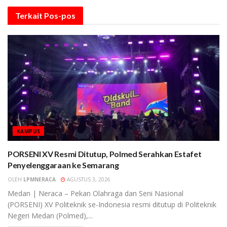
Terkait
Pos-pos
KAMPUS
PORSENI XV Resmi Ditutup, Polmed Serahkan Estafet
Penyelenggaraan ke Semarang
OLEH
LPMNERACA
AGUSTUS 3, 2026
Medan | Neraca – Pekan Olahraga dan Seni Nasional
(PORSENI) XV Politeknik se-Indonesia resmi ditutup di Politeknik
Negeri Medan (Polmed),...