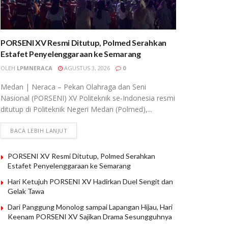
PORSENI XV Resmi Ditutup, Polmed Serahkan
Estafet Penyelenggaraan ke Semarang
OLEH
LPMNERACA
AGUSTUS 3, 2026
0
Medan | Neraca – Pekan Olahraga dan Seni
Nasional (PORSENI) XV Politeknik se-Indonesia resmi
ditutup di Politeknik Negeri Medan (Polmed),...
BACA LEBIH LANJUT
PORSENI XV Resmi Ditutup, Polmed Serahkan
Estafet Penyelenggaraan ke Semarang
Hari Ketujuh PORSENI XV Hadirkan Duel Sengit dan
Gelak Tawa
Dari Panggung Monolog sampai Lapangan Hijau, Hari
Keenam PORSENI XV Sajikan Drama Sesungguhnya