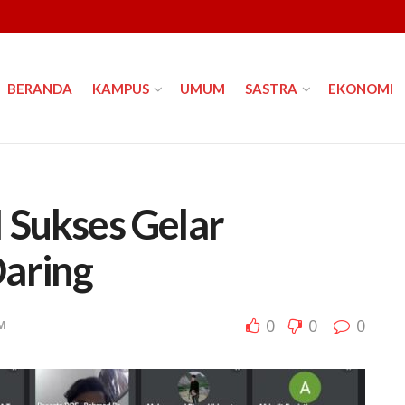
BERANDA
KAMPUS
UMUM
SASTRA
EKONOMI
 Sukses Gelar
Daring
0
0
0
M