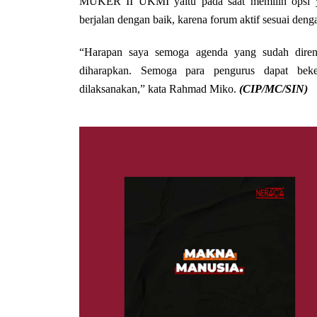
MUKER II UKMI yaitu pada saat memilih opsi yan
berjalan dengan baik, karena forum aktif sesuai den
“Harapan saya semoga agenda yang sudah direnc
diharapkan. Semoga para pengurus dapat bek
dilaksanakan,” kata Rahmad Miko.
(CIP/MC/SIN)