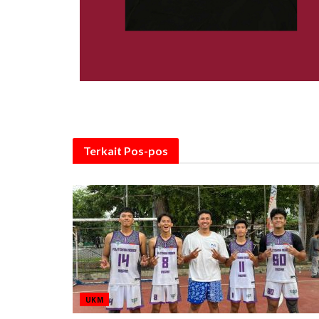
Terkait
Pos-pos
UKM