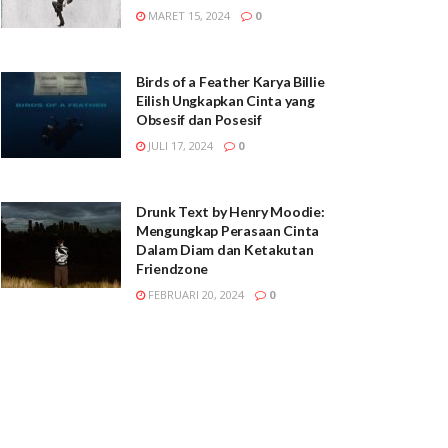
MARET 15, 2024
0
Birds of a Feather Karya Billie
Eilish Ungkapkan Cinta yang
Obsesif dan Posesif
JULI 17, 2024
0
Drunk Text by Henry Moodie:
Mengungkap Perasaan Cinta
Dalam Diam dan Ketakutan
Friendzone
FEBRUARI 20, 2024
0