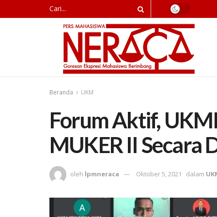
Beranda
UKM
Forum Aktif, UKMI
MUKER II Secara 
oleh
lpmneraca
Oktober 5, 2021
dalam
UK