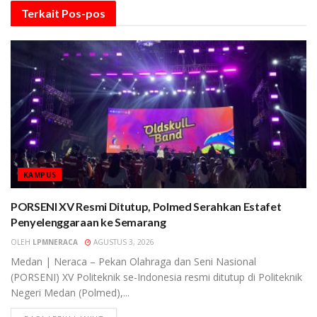
Terkait
Pos-pos
KAMPUS
PORSENI XV Resmi Ditutup, Polmed Serahkan Estafet
Penyelenggaraan ke Semarang
OLEH
LPMNERACA
AGUSTUS 3, 2026
Medan | Neraca – Pekan Olahraga dan Seni Nasional
(PORSENI) XV Politeknik se-Indonesia resmi ditutup di Politeknik
Negeri Medan (Polmed),...