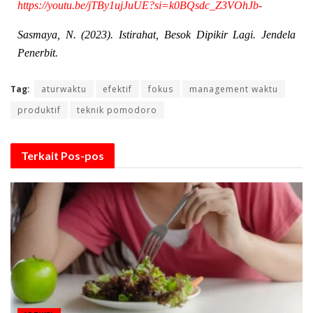
https://youtu.be/jTBy1ujJuUE?si=k0BQsdc_Z3VOhJb-
Sasmaya, N. (2023). Istirahat, Besok Dipikir Lagi. Jendela
Penerbit.
Tag:
aturwaktu
efektif
fokus
management waktu
produktif
teknik pomodoro
Terkait
Pos-pos