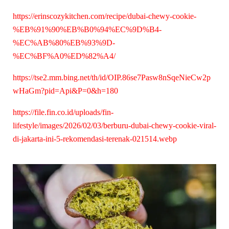
https://erinscozykitchen.com/recipe/dubai-chewy-cookie-
%EB%91%90%EB%B0%94%EC%9D%B4-
%EC%AB%80%EB%93%9D-
%EC%BF%A0%ED%82%A4/
https://tse2.mm.bing.net/th/id/OIP.86se7Pasw8nSqeNieCw2p
wHaGm?pid=Api&P=0&h=180
https://file.fin.co.id/uploads/fin-
lifestyle/images/2026/02/03/berburu-dubai-chewy-cookie-viral-
di-jakarta-ini-5-rekomendasi-terenak-021514.webp