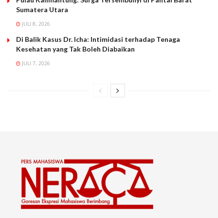
Sumatera Utara
JULI 8, 2026
Di Balik Kasus Dr. Icha: Intimidasi terhadap Tenaga
Kesehatan yang Tak Boleh Diabaikan
JULI 7, 2026