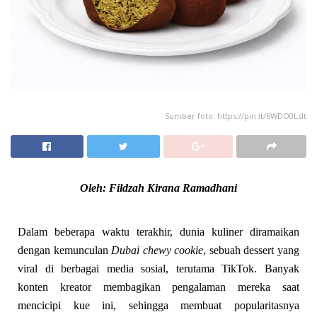
Sumber foto: https://pin.it/6WDO0LsIt
Oleh: Fildzah Kirana Ramadhani
Dalam beberapa waktu terakhir, dunia kuliner diramaikan
dengan kemunculan
Dubai chewy cookie
, sebuah dessert yang
viral di berbagai media sosial, terutama TikTok. Banyak
konten kreator membagikan pengalaman mereka saat
mencicipi kue ini, sehingga membuat popularitasnya