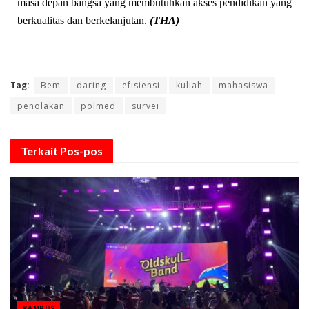
masa depan bangsa yang membutuhkan akses pendidikan yang
berkualitas dan berkelanjutan.
(THA)
Tag:
Bem
daring
efisiensi
kuliah
mahasiswa
penolakan
polmed
survei
Terkait
Pos-pos
KAMPUS