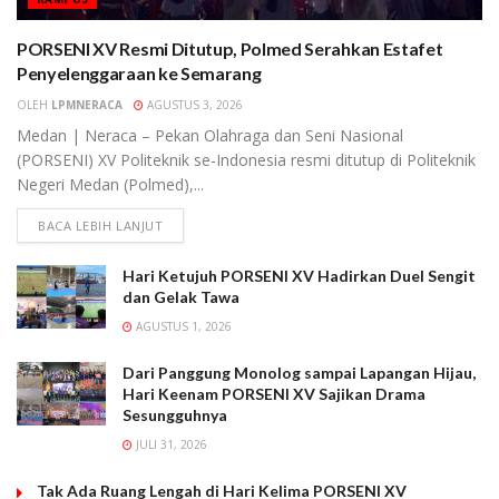
PORSENI XV Resmi Ditutup, Polmed Serahkan Estafet
Penyelenggaraan ke Semarang
OLEH
LPMNERACA
AGUSTUS 3, 2026
Medan | Neraca – Pekan Olahraga dan Seni Nasional
(PORSENI) XV Politeknik se-Indonesia resmi ditutup di Politeknik
Negeri Medan (Polmed),...
BACA LEBIH LANJUT
Hari Ketujuh PORSENI XV Hadirkan Duel Sengit
dan Gelak Tawa
AGUSTUS 1, 2026
Dari Panggung Monolog sampai Lapangan Hijau,
Hari Keenam PORSENI XV Sajikan Drama
Sesungguhnya
JULI 31, 2026
Tak Ada Ruang Lengah di Hari Kelima PORSENI XV