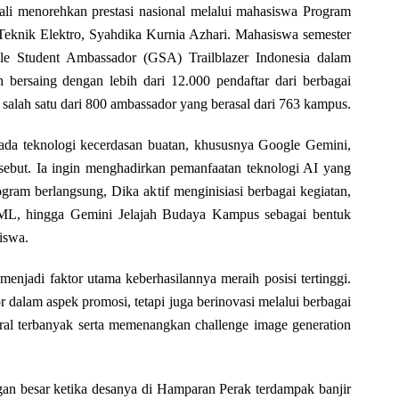
li menorehkan prestasi nasional melalui mahasiswa Program
n Teknik Elektro, Syahdika Kurnia Azhari. Mahasiswa semester
gle Student Ambassador (GSA) Trailblazer Indonesia dalam
bersaing dengan lebih dari 12.000 pendaftar dari berbagai
ai salah satu dari 800 ambassador yang berasal dari 763 kampus.
da teknologi kecerdasan buatan, khususnya Google Gemini,
sebut. Ia ingin menghadirkan pemanfaatan teknologi AI yang
ram berlangsung, Dika aktif menginisiasi berbagai kegiatan,
 ML, hingga Gemini Jelajah Budaya Kampus sebagai bentuk
iswa.
 menjadi faktor utama keberhasilannya meraih posisi tertinggi.
 dalam aspek promosi, tetapi juga berinovasi melalui berbagai
ral terbanyak serta memenangkan challenge image generation
an besar ketika desanya di Hamparan Perak terdampak banjir