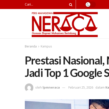
Beranda
Kampus
Prestasi Nasional
Jadi Top 1 Google
oleh
lpmneraca
Februari 25, 2026
dalam
K