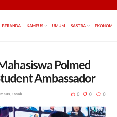
BERANDA
KAMPUS
UMUM
SASTRA
EKONOMI
, Mahasiswa Polmed
 Student Ambassador
0
0
0
ampus
,
Sosok