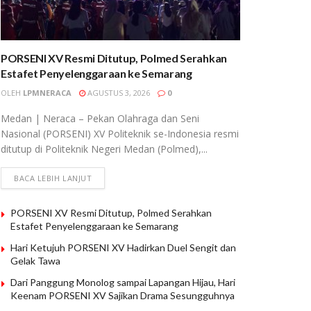
PORSENI XV Resmi Ditutup, Polmed Serahkan
Estafet Penyelenggaraan ke Semarang
OLEH
LPMNERACA
AGUSTUS 3, 2026
0
Medan | Neraca – Pekan Olahraga dan Seni
Nasional (PORSENI) XV Politeknik se-Indonesia resmi
ditutup di Politeknik Negeri Medan (Polmed),...
BACA LEBIH LANJUT
PORSENI XV Resmi Ditutup, Polmed Serahkan
Estafet Penyelenggaraan ke Semarang
Hari Ketujuh PORSENI XV Hadirkan Duel Sengit dan
Gelak Tawa
Dari Panggung Monolog sampai Lapangan Hijau, Hari
Keenam PORSENI XV Sajikan Drama Sesungguhnya