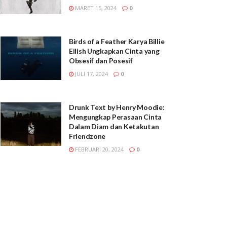
MARET 15, 2024
0
Birds of a Feather Karya Billie
Eilish Ungkapkan Cinta yang
Obsesif dan Posesif
JULI 17, 2024
0
Drunk Text by Henry Moodie:
Mengungkap Perasaan Cinta
Dalam Diam dan Ketakutan
Friendzone
FEBRUARI 20, 2024
0