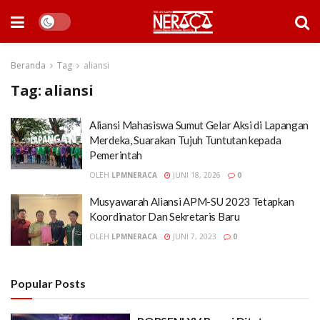
Beranda
Tag
aliansi
Tag:
aliansi
Aliansi Mahasiswa Sumut Gelar Aksi di Lapangan
Merdeka, Suarakan Tujuh Tuntutan kepada
Pemerintah
OLEH
LPMNERACA
JUNI 18, 2026
0
Musyawarah Aliansi APM-SU 2023 Tetapkan
Koordinator Dan Sekretaris Baru
OLEH
LPMNERACA
JUNI 7, 2023
0
Popular Posts