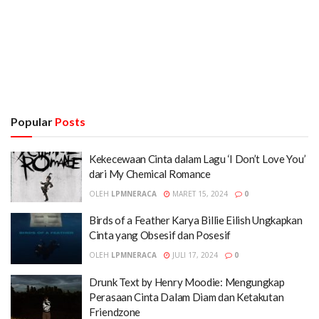
Popular
Posts
Kekecewaan Cinta dalam Lagu ‘I Don’t Love You’
dari My Chemical Romance
OLEH
LPMNERACA
MARET 15, 2024
0
Birds of a Feather Karya Billie Eilish Ungkapkan
Cinta yang Obsesif dan Posesif
OLEH
LPMNERACA
JULI 17, 2024
0
Drunk Text by Henry Moodie: Mengungkap
Perasaan Cinta Dalam Diam dan Ketakutan
Friendzone