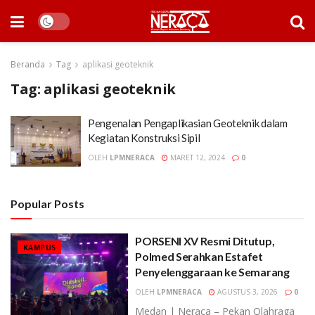
Beranda
Tag
aplikasi geoteknik
Tag:
aplikasi geoteknik
Pengenalan Pengaplikasian Geoteknik dalam
Kegiatan Konstruksi Sipil
OLEH
LPMNERACA
MARET 12, 2024
0
Popular Posts
PORSENI XV Resmi Ditutup,
KAMPUS
Polmed Serahkan Estafet
Penyelenggaraan ke Semarang
OLEH
LPMNERACA
AGUSTUS 3, 2026
0
Medan | Neraca – Pekan Olahraga