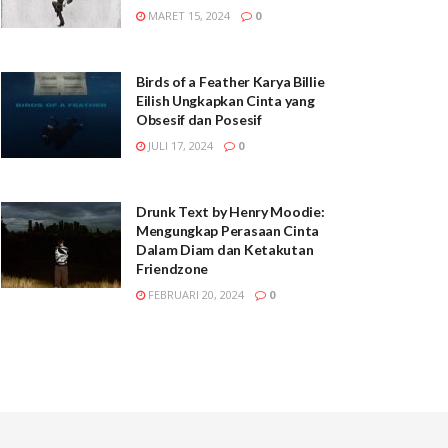
MARET 15, 2024
0
Birds of a Feather Karya Billie
Eilish Ungkapkan Cinta yang
Obsesif dan Posesif
JULI 17, 2024
0
Drunk Text by Henry Moodie:
Mengungkap Perasaan Cinta
Dalam Diam dan Ketakutan
Friendzone
FEBRUARI 20, 2024
0