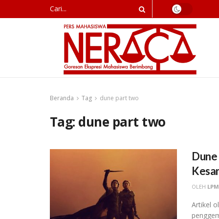
Beranda
Tag
dune part two
Tag:
dune part two
Dune 
Kesan
OLEH
LPM
Artikel 
penggema