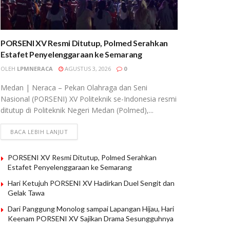
PORSENI XV Resmi Ditutup, Polmed Serahkan
Estafet Penyelenggaraan ke Semarang
OLEH
LPMNERACA
AGUSTUS 3, 2026
0
Medan | Neraca – Pekan Olahraga dan Seni
Nasional (PORSENI) XV Politeknik se-Indonesia resmi
ditutup di Politeknik Negeri Medan (Polmed),...
BACA LEBIH LANJUT
PORSENI XV Resmi Ditutup, Polmed Serahkan
Estafet Penyelenggaraan ke Semarang
Hari Ketujuh PORSENI XV Hadirkan Duel Sengit dan
Gelak Tawa
Dari Panggung Monolog sampai Lapangan Hijau, Hari
Keenam PORSENI XV Sajikan Drama Sesungguhnya