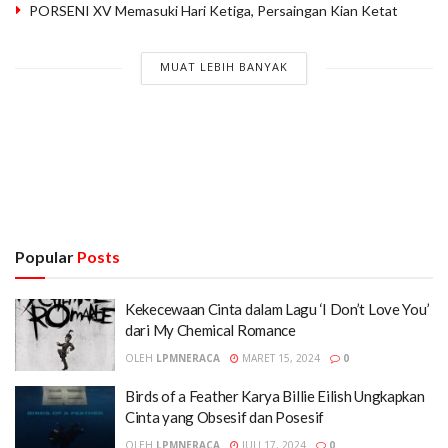
PORSENI XV Memasuki Hari Ketiga, Persaingan Kian Ketat
MUAT LEBIH BANYAK
Popular
Posts
Kekecewaan Cinta dalam Lagu ‘I Don’t Love You’
dari My Chemical Romance
OLEH
LPMNERACA
MARET 15, 2024
0
Birds of a Feather Karya Billie Eilish Ungkapkan
Cinta yang Obsesif dan Posesif
OLEH
LPMNERACA
JULI 17, 2024
0