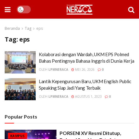
Beranda
Tag
eps
Tag:
eps
Kolaborasi dengan Wardah, UKM EPS Polmed
Bahas Pentingnya Bahasa Inggris di Dunia Kerja
OLEH
LPMNERACA
MEI 26, 2026
0
Lantik Kepengurusan Baru, UKM English Public
Speaking Siap Jadi Yang Terbaik
OLEH
LPMNERACA
AGUSTUS 1, 2023
0
Popular Posts
PORSENI XV Resmi Ditutup,
KAMPUS