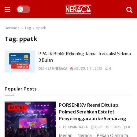
Beranda
Tag
ppatk
Tag:
ppatk
PPATK Blokir Rekening Tanpa Transaksi Selama
3 Bulan
OLEH
LPMNERACA
AGUSTUS 11, 2025
0
Popular Posts
PORSENI XV Resmi Ditutup,
KAMPUS
Polmed Serahkan Estafet
Penyelenggaraan ke Semarang
OLEH
LPMNERACA
AGUSTUS 3, 2026
0
Medan | Neraca – Pekan Olahraga