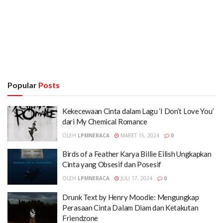
Popular
Posts
Kekecewaan Cinta dalam Lagu ‘I Don’t Love You’
dari My Chemical Romance
OLEH
LPMNERACA
MARET 15, 2024
0
Birds of a Feather Karya Billie Eilish Ungkapkan
Cinta yang Obsesif dan Posesif
OLEH
LPMNERACA
JULI 17, 2024
0
Drunk Text by Henry Moodie: Mengungkap
Perasaan Cinta Dalam Diam dan Ketakutan
Friendzone