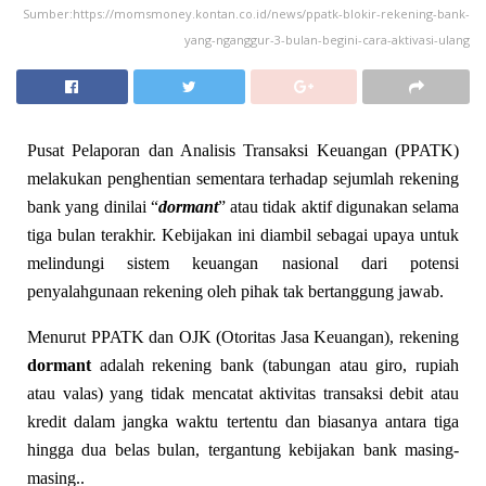
Sumber:https://momsmoney.kontan.co.id/news/ppatk-blokir-rekening-bank-
yang-nganggur-3-bulan-begini-cara-aktivasi-ulang
Pusat Pelaporan dan Analisis Transaksi Keuangan (PPATK)
melakukan penghentian sementara terhadap sejumlah rekening
bank yang dinilai “
dormant
” atau tidak aktif digunakan selama
tiga bulan terakhir. Kebijakan ini diambil sebagai upaya untuk
melindungi sistem keuangan nasional dari potensi
penyalahgunaan rekening oleh pihak tak bertanggung jawab.
Menurut PPATK dan OJK (Otoritas Jasa Keuangan), rekening
dormant
adalah rekening bank (tabungan atau giro, rupiah
atau valas) yang tidak mencatat aktivitas transaksi debit atau
kredit dalam jangka waktu tertentu dan biasanya antara tiga
hingga dua belas bulan, tergantung kebijakan bank masing-
masing..