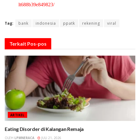
lt688b39e849823/
Tag:
bank
indonesia
ppatk
rekening
viral
Terkait
Pos-pos
ARTIKEL
Eating Disorder di Kalangan Remaja
OLEH
LPMNERACA
JULI 21, 2026