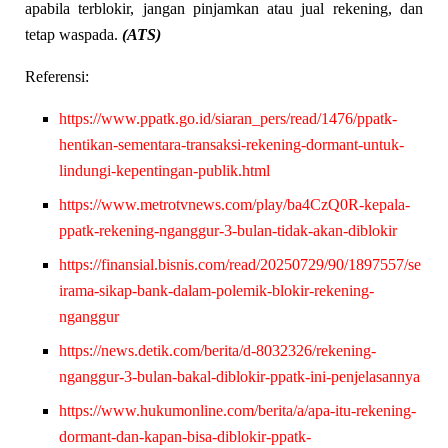
apabila terblokir, jangan pinjamkan atau jual rekening, dan
tetap waspada.
(ATS)
Referensi:
https://www.ppatk.go.id/siaran_pers/read/1476/ppatk-
hentikan-sementara-transaksi-rekening-dormant-untuk-
lindungi-kepentingan-publik.html
https://www.metrotvnews.com/play/ba4CzQ0R-kepala-
ppatk-rekening-nganggur-3-bulan-tidak-akan-diblokir
https://finansial.bisnis.com/read/20250729/90/1897557/se
irama-sikap-bank-dalam-polemik-blokir-rekening-
nganggur
https://news.detik.com/berita/d-8032326/rekening-
nganggur-3-bulan-bakal-diblokir-ppatk-ini-penjelasannya
https://www.hukumonline.com/berita/a/apa-itu-rekening-
dormant-dan-kapan-bisa-diblokir-ppatk-