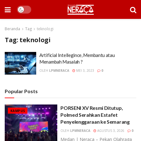
Beranda
Tag
teknologi
Tag:
teknologi
Artificial Intellegince, Membantu atau
Menambah Masalah ?
OLEH
LPMNERACA
MEI 3, 2023
0
Popular Posts
PORSENI XV Resmi Ditutup,
KAMPUS
Polmed Serahkan Estafet
Penyelenggaraan ke Semarang
OLEH
LPMNERACA
AGUSTUS 3, 2026
0
Medan | Neraca – Pekan Olahraga