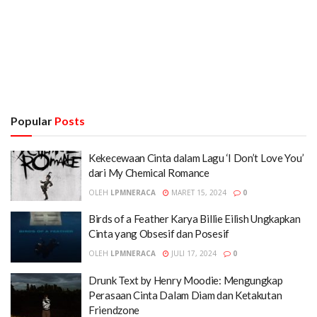
Popular
Posts
Kekecewaan Cinta dalam Lagu ‘I Don’t Love You’
dari My Chemical Romance
OLEH
LPMNERACA
MARET 15, 2024
0
Birds of a Feather Karya Billie Eilish Ungkapkan
Cinta yang Obsesif dan Posesif
OLEH
LPMNERACA
JULI 17, 2024
0
Drunk Text by Henry Moodie: Mengungkap
Perasaan Cinta Dalam Diam dan Ketakutan
Friendzone