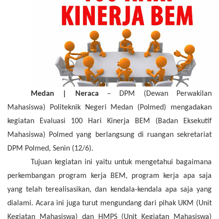
Medan | Neraca
– DPM
(Dewan Perwakilan
Mahasiswa)
Politeknik Negeri Medan (Polmed)
mengadakan
kegiatan
E
valuasi 100
H
ari
K
inerja BEM
(Badan Eksekutif
Mahasiswa) Polmed
yang berlangsung di
ruangan
sekretariat
DPM Po
lmed
, Senin (12/6).
Tujuan
kegiatan ini
yaitu
untuk
mengetahui bagaimana
perkembangan program kerja BEM, program kerja apa saja
yang telah terealisasikan, dan kendala-kendala apa saja yang
dialami.
Acara ini juga turut mengundang dari pihak UKM (Unit
Kegiatan Mahasiswa) dan HMPS (Unit Kegiatan Mahasiswa)