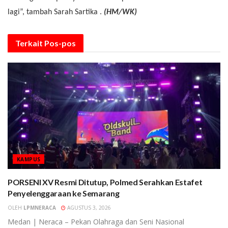
lagi”,
tambah
Sarah Sartika
.
(HM
/WK)
Terkait
Pos-pos
KAMPUS
PORSENI XV Resmi Ditutup, Polmed Serahkan Estafet
Penyelenggaraan ke Semarang
OLEH
LPMNERACA
AGUSTUS 3, 2026
Medan | Neraca – Pekan Olahraga dan Seni Nasional