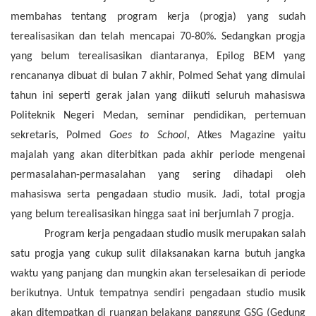
membahas tentang prog
ram kerja
(progja)
yang sudah
terealisasikan
dan
telah mencapai
70-
80%. Sedangkan progja
yang belum terealisasikan diantaranya,
E
pilog
BEM
yang
rencananya dibuat di bulan 7 akhir,
P
olmed
S
ehat yang dimulai
tahun ini seperti gerak jalan yang diikuti seluruh mahasiswa
Politeknik Negeri Medan, seminar pendidikan, pertemuan
sekretaris,
P
olmed
G
oes to
S
chool
,
A
tkes
M
agazine yaitu
majalah yang akan diterbitkan pada akhir periode mengenai
permasalahan-permasalahan yang sering dihadapi oleh
mahasiswa
serta pengadaan studio musik. Jadi, total progja
yang belum terealisasikan hingga saat ini berjumlah 7 progja.
Program kerja pengadaan studio musik merupakan salah
satu progja yang cukup sulit dilaksanakan karna butuh jangka
waktu yang panjang dan mungkin akan terselesaikan di periode
berikutnya. Untuk tempatnya sendiri pengadaan studio musik
akan ditempatkan di ruangan belakang panggung GSG (Gedung