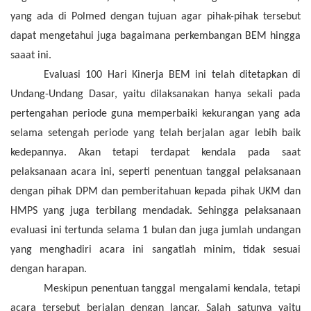
yang ada di Polmed dengan tujuan agar pihak-pihak tersebut
dapat mengetahui juga bagaimana perkembangan BEM hingga
saaat ini.
Evaluasi 100
H
ari
K
inerja BEM ini telah ditetapkan di
U
ndang-
U
ndang
D
asar, yaitu dilaksanakan hanya sekali pada
pertengahan periode
guna memperbaiki kekurangan yang ada
selama setengah periode yang telah berjalan agar lebih baik
kedepannya.
Akan tetapi
terdapat kendala
pada saat
pelaksanaan acara in
i
, seperti penentuan tanggal pelaksanaan
dengan pihak DPM
dan pemberitahuan kepada pihak UKM dan
HMPS yang juga terbilang mendadak
. Sehingga pelaksanaan
evaluasi ini tertunda selama 1 bulan
d
an juga jumlah undangan
yang menghadiri acara ini sangatlah minim, tidak sesuai
dengan harapan.
Meskipun penentuan tanggal mengalami kendala, tetapi
acara tersebut berjalan dengan lancar. Salah satunya
yaitu