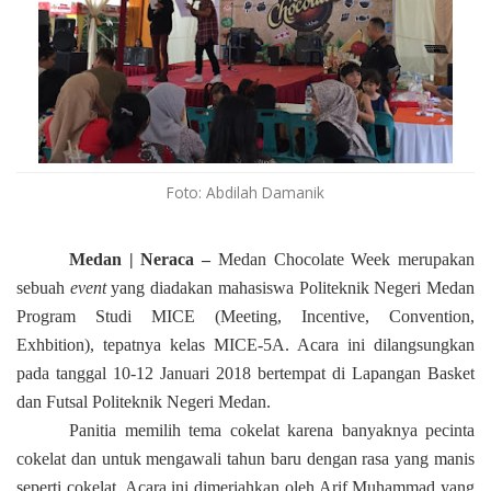
Foto: Abdilah Damanik
Medan | Neraca –
Medan Chocolate Week merupakan
sebuah
event
yang diadakan mahasiswa Politeknik Negeri Medan
P
r
ogram Studi
MICE (Meeting, Incentive, Convention,
Exhbition), tepatnya kelas MICE-5A. Acara ini dilangsungkan
pada tanggal 10-12 Januari 2018 bertempat di
L
apangan
B
asket
dan
F
utsal Politeknik Negeri Medan.
Panitia memilih tema cok
e
lat karena banyaknya pecinta
cok
e
lat dan untuk mengawali tahun baru dengan rasa yang manis
seperti cok
e
lat. Acara ini dimeriahkan oleh Arif Muhammad yang