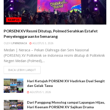
KAMPUS
PORSENI XV Resmi Ditutup, Polmed Serahkan Estafet
Penyelenggaraan ke Semarang
OLEH
LPMNERACA
AGUSTUS 3, 2026
Medan | Neraca – Pekan Olahraga dan Seni Nasional
(PORSENI) XV Politeknik se-Indonesia resmi ditutup di Politeknik
Negeri Medan (Polmed),...
BACA LEBIH LANJUT
Hari Ketujuh PORSENI XV Hadirkan Duel Sengit
dan Gelak Tawa
AGUSTUS 1, 2026
Dari Panggung Monolog sampai Lapangan Hijau,
Hari Keenam PORSENI XV Sajikan Drama