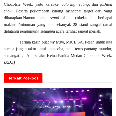
Chocolate Week, yaitu karaoke,
coloring
,
eating
, dan
fashion
show
.
P
eserta
perlombaan
kurang mencapai target dari yang
diharapkan.
Namun
aneka
stand
olahan cok
e
lat dan berbagai
makanan/minuman yang ada
sebanyak 28 stand sangat ramai
didatangi pengunjung sehingga acara terlihat sangat meriah.
“Terima kasih buat
my team
,
MICE 5A
.
P
esan untuk kita
semua jangan takut untuk mencoba, maju terus pantang mundur,
semangat!”
,
Ade selaku
K
etua
P
anitia
Medan Chocolate Week
.
(KDL)
Terkait
Pos-pos