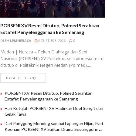
PORSENI XV Resmi Ditutup, Polmed Serahkan
Estafet Penyelenggaraan ke Semarang
OLEH
LPMNERACA
AGUSTUS 3, 2026
0
Medan | Neraca – Pekan Olahraga dan Seni
Nasional (PORSENI) XV Politeknik se-Indonesia resmi
ditutup di Politeknik Negeri Medan (Polmed),...
BACA LEBIH LANJUT
PORSENI XV Resmi Ditutup, Polmed Serahkan
Estafet Penyelenggaraan ke Semarang
Hari Ketujuh PORSENI XV Hadirkan Duel Sengit dan
Gelak Tawa
Dari Panggung Monolog sampai Lapangan Hijau, Hari
Keenam PORSENI XV Sajikan Drama Sesungguhnya