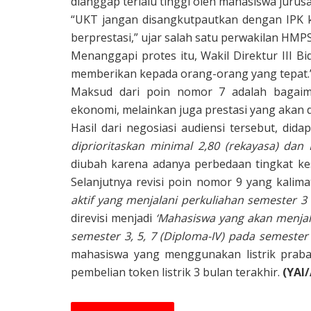
dianggap terlalu tinggi oleh mahasiswa jurus
“UKT jangan disangkutpautkan dengan IPK k
berprestasi,” ujar salah satu perwakilan HMPS
Menanggapi protes itu, Wakil Direktur III
memberikan kepada orang-orang yang tepat.
Maksud dari poin nomor 7 adalah bagaim
ekonomi, melainkan juga prestasi yang akan di
Hasil dari negosiasi audiensi tersebut, did
diprioritaskan minimal 2,80 (rekayasa) dan I
diubah karena adanya perbedaan tingkat kes
Selanjutnya revisi poin nomor 9 yang kalim
aktif yang menjalani perkuliahan semester 3 d
direvisi menjadi
‘Mahasiswa yang akan menjala
semester 3, 5, 7 (Diploma-IV) pada semester
mahasiswa yang menggunakan listrik praba
pembelian token listrik 3 bulan terakhir.
(YAI/