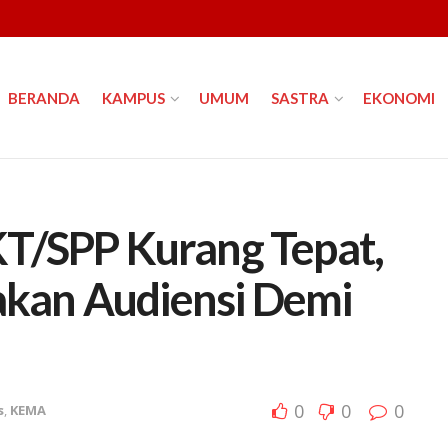
BERANDA
KAMPUS
UMUM
SASTRA
EKONOMI
T/SPP Kurang Tepat,
kan Audiensi Demi
0
0
0
s
,
KEMA