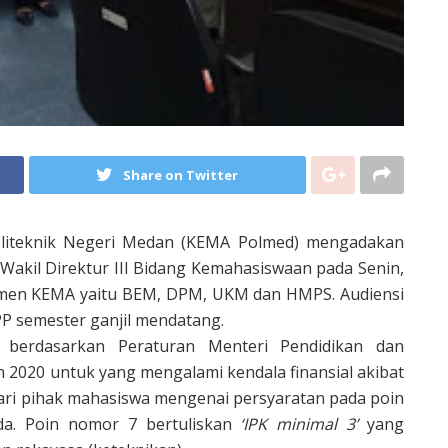
Share on Twitter
liteknik Negeri Medan (KEMA Polmed) mengadakan
 Wakil Direktur III Bidang Kemahasiswaan pada Senin,
p elemen KEMA yaitu BEM, DPM, UKM dan HMPS. Audiensi
P semester ganjil mendatang.
 berdasarkan Peraturan Menteri Pendidikan dan
2020 untuk yang mengalami kendala finansial akibat
ari pihak mahasiswa mengenai persyaratan pada poin
da. Poin nomor 7 bertuliskan
‘IPK minimal 3’
yang