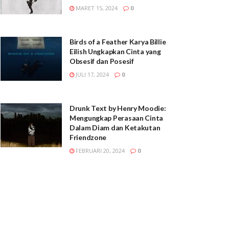
MARET 15, 2024
0
Birds of a Feather Karya Billie
Eilish Ungkapkan Cinta yang
Obsesif dan Posesif
JULI 17, 2024
0
Drunk Text by Henry Moodie:
Mengungkap Perasaan Cinta
Dalam Diam dan Ketakutan
Friendzone
FEBRUARI 20, 2024
0