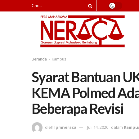
Beranda
Kampus
Syarat Bantuan UK
KEMA Polmed Ada
Beberapa Revisi
oleh
lpmneraca
Juli 14, 2020
dalam
Kampu