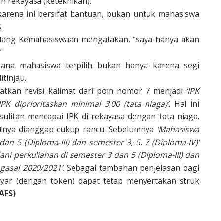
an rekayasa (keteknikan).
arena ini bersifat bantuan, bukan untuk mahasiswa
.
 Bidang Kemahasiswaan mengatakan, “saya hanya akan
”
ana mahasiswa terpilih bukan hanya karena segi
tinjau.
apatkan revisi kalimat dari poin nomor 7 menjadi
‘IPK
PK diprioritaskan minimal 3,00 (tata niaga)’
. Hal ini
ulitan mencapai IPK di rekayasa dengan tata niaga.
atnya dianggap cukup rancu. Sebelumnya
‘Mahasiswa
an 5 (Diploma-III) dan semester 3, 5, 7 (Diploma-IV)’
ni perkuliahan di semester 3 dan 5 (Diploma-III) dan
 gasal 2020/2021’
. Sebagai tambahan penjelasan bagi
yar (dengan token) dapat tetap menyertakan struk
AFS)