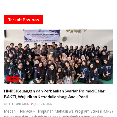
Terkait
Pos-pos
HMPS
HMPS Keuangan dan Perbankan Syariah Polmed Gelar
BAKTI, Wujudkan Kepedulian bagi Anak Panti
OLEH
LPMNERACA
JUNI 21, 2026
Medan | Neraca – Himpunan Mahasiswa Program Studi (HMPS)
Keuangan dan Perbankan Syariah Politeknik Negeri Medan