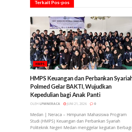
Terkait
Pos-pos
HMPS
HMPS Keuangan dan Perbankan Syaria
Polmed Gelar BAKTI, Wujudkan
Kepedulian bagi Anak Panti
OLEH
LPMNERACA
JUNI 21, 2026
0
Medan | Neraca – Himpunan Mahasiswa Program
Studi (HMPS) Keuangan dan Perbankan Syariah
Politeknik Negeri Medan menggelar kegiatan Berbagi