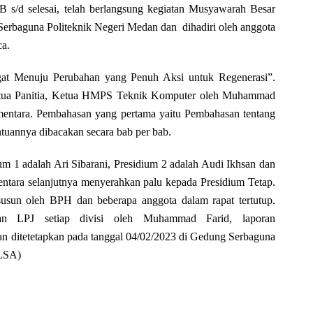
s/d selesai, telah berlangsung kegiatan Musyawarah Besar
erbaguna Politeknik Negeri Medan dan dihadiri oleh anggota
a.
t Menuju Perubahan yang Penuh Aksi untuk Regenerasi”.
 Ketua Panitia, Ketua HMPS Teknik Komputer oleh Muhammad
Sementara. Pembahasan yang pertama yaitu Pembahasan tentang
annya dibacakan secara bab per bab.
um 1 adalah Ari Sibarani, Presidium 2 adalah Audi Ikhsan dan
ntara selanjutnya menyerahkan palu kepada Presidium Tetap.
un oleh BPH dan beberapa anggota dalam rapat tertutup.
an LPJ setiap divisi oleh Muhammad Farid, laporan
an ditetetapkan pada tanggal 04/02/2023 di Gedung Serbaguna
/LSA)