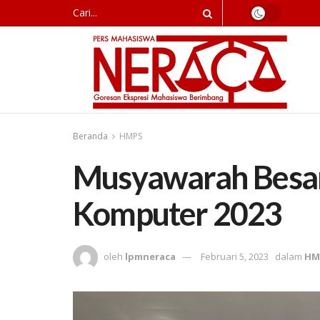
Beranda
HMPS
Musyawarah Besa
Komputer 2023
oleh
lpmneraca
Februari 5, 2023
dalam
HM