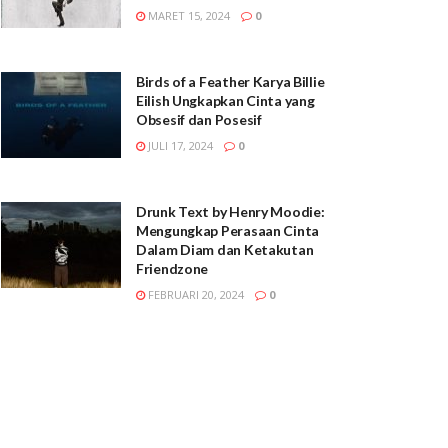
MARET 15, 2024
0
Birds of a Feather Karya Billie
Eilish Ungkapkan Cinta yang
Obsesif dan Posesif
JULI 17, 2024
0
Drunk Text by Henry Moodie:
Mengungkap Perasaan Cinta
Dalam Diam dan Ketakutan
Friendzone
FEBRUARI 20, 2024
0