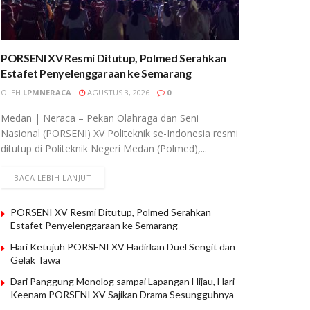
PORSENI XV Resmi Ditutup, Polmed Serahkan
Estafet Penyelenggaraan ke Semarang
OLEH
LPMNERACA
AGUSTUS 3, 2026
0
Medan | Neraca – Pekan Olahraga dan Seni
Nasional (PORSENI) XV Politeknik se-Indonesia resmi
ditutup di Politeknik Negeri Medan (Polmed),...
BACA LEBIH LANJUT
PORSENI XV Resmi Ditutup, Polmed Serahkan
Estafet Penyelenggaraan ke Semarang
Hari Ketujuh PORSENI XV Hadirkan Duel Sengit dan
Gelak Tawa
Dari Panggung Monolog sampai Lapangan Hijau, Hari
Keenam PORSENI XV Sajikan Drama Sesungguhnya