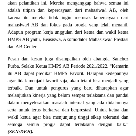
akan pelantikan ini. Mereka
menganggap
bahwa semua ini
adalah titipan dan kepercayaan dari mahasiwa/
i
AB
, oleh
karena itu
mereka tidak ingin me
r
usak kepercayaan dari
mahasiwa/i
AB d
an
fokus pada progja yang telah menanti.
Adapun program kerja unggulan
dari
ketua dan wakil ketua
HMPS AB yaitu, Beasi
s
wa, Akomodator Mahasiswa
/i
Prestasi
dan AB Center
Pesan dan kesan juga disampaikan oleh abangda Sanchez
Purba,
Selaku
Ketua HMPS AB Periode 2021/2022. “Kemarin
itu AB dapat predikat HMPS Favorit. Harapan kedepannya
agar tidak menjadi favorit
s
aja
, akan tetapi
bisa
menjadi
yang
terbaik. Dan untuk pengurus yang baru diharapkan agar
melanjutkan kinerja y
a
ng belum sempat terlaksana dan
pandai
dalam
menyelesaikan
masalah
internal yang ada didalamnya
serta
untuk terus berkarya dan berprestasi. Untuk ketua dan
wakil ketua agar bisa menjunjung tinggi sikap toleransi dan
semoga semua progja dapat terlaksana dengan baik.”
(SEN/DEH).