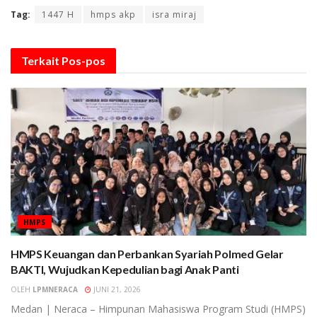
Tag:
1447 H
hmps akp
isra miraj
Terkait
Pos-pos
HMPS
HMPS Keuangan dan Perbankan Syariah Polmed Gelar
BAKTI, Wujudkan Kepedulian bagi Anak Panti
OLEH
LPMNERACA
JUNI 21, 2026
Medan | Neraca – Himpunan Mahasiswa Program Studi (HMPS)