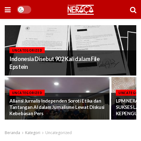
UNCATEGORIZED
Indonesia Disebut 902 Kali dalam File
Epstein
UNCATEGORIZED
UNCATEGOR
Aliansi Jurnalis Independen Soroti Etika dan
LPM NERAC
Tantangan AI dalam Jurnalisme Lewat Diskusi
SUKSES LA
Kebebasan Pers
KEPENGURU
Beranda
Kategori
Uncategorized