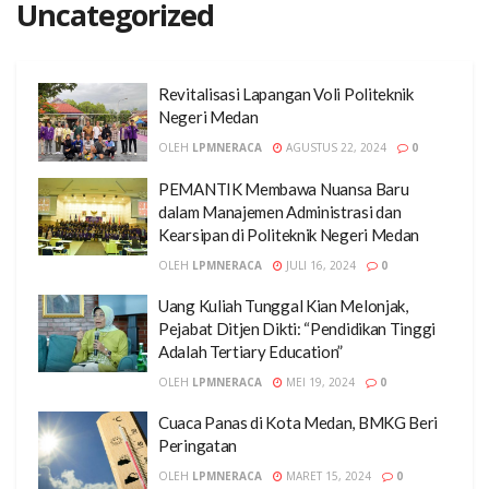
Uncategorized
Revitalisasi Lapangan Voli Politeknik
Negeri Medan
OLEH
LPMNERACA
AGUSTUS 22, 2024
0
PEMANTIK Membawa Nuansa Baru
dalam Manajemen Administrasi dan
Kearsipan di Politeknik Negeri Medan
OLEH
LPMNERACA
JULI 16, 2024
0
Uang Kuliah Tunggal Kian Melonjak,
Pejabat Ditjen Dikti: “Pendidikan Tinggi
Adalah Tertiary Education”
OLEH
LPMNERACA
MEI 19, 2024
0
Cuaca Panas di Kota Medan, BMKG Beri
Peringatan
OLEH
LPMNERACA
MARET 15, 2024
0