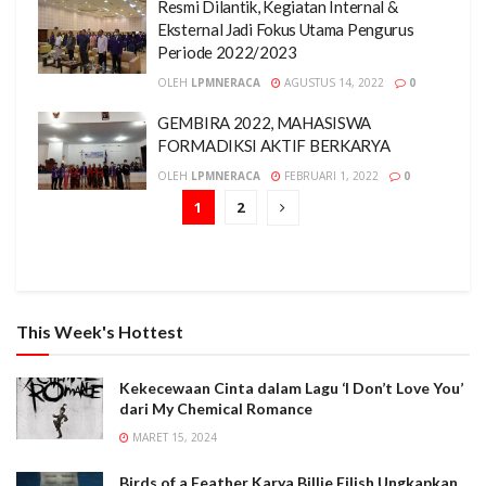
Resmi Dilantik, Kegiatan Internal &
Eksternal Jadi Fokus Utama Pengurus
Periode 2022/2023
OLEH
LPMNERACA
AGUSTUS 14, 2022
0
GEMBIRA 2022, MAHASISWA
FORMADIKSI AKTIF BERKARYA
OLEH
LPMNERACA
FEBRUARI 1, 2022
0
1
2
This Week's Hottest
Kekecewaan Cinta dalam Lagu ‘I Don’t Love You’
dari My Chemical Romance
MARET 15, 2024
Birds of a Feather Karya Billie Eilish Ungkapkan