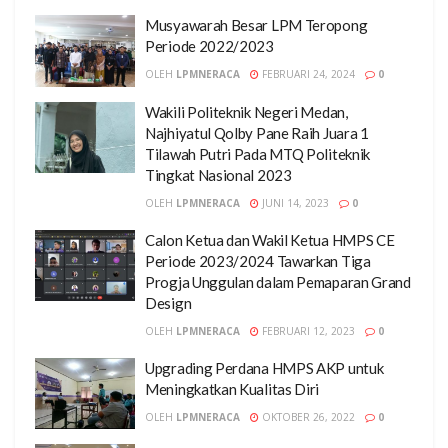
Musyawarah Besar LPM Teropong
Periode 2022/2023
OLEH
LPMNERACA
FEBRUARI 24, 2024
0
Wakili Politeknik Negeri Medan,
Najhiyatul Qolby Pane Raih Juara 1
Tilawah Putri Pada MTQ Politeknik
Tingkat Nasional 2023
OLEH
LPMNERACA
JUNI 14, 2023
0
Calon Ketua dan Wakil Ketua HMPS CE
Periode 2023/2024 Tawarkan Tiga
Progja Unggulan dalam Pemaparan Grand
Design
OLEH
LPMNERACA
FEBRUARI 12, 2023
0
Upgrading Perdana HMPS AKP untuk
Meningkatkan Kualitas Diri
OLEH
LPMNERACA
OKTOBER 26, 2022
0