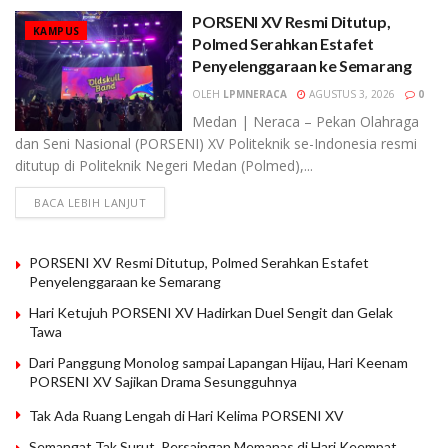
PORSENI XV Resmi Ditutup,
KAMPUS
Polmed Serahkan Estafet
Penyelenggaraan ke Semarang
OLEH
LPMNERACA
AGUSTUS 3, 2026
0
Medan | Neraca – Pekan Olahraga
dan Seni Nasional (PORSENI) XV Politeknik se-Indonesia resmi
ditutup di Politeknik Negeri Medan (Polmed),...
BACA LEBIH LANJUT
PORSENI XV Resmi Ditutup, Polmed Serahkan Estafet
Penyelenggaraan ke Semarang
Hari Ketujuh PORSENI XV Hadirkan Duel Sengit dan Gelak
Tawa
Dari Panggung Monolog sampai Lapangan Hijau, Hari Keenam
PORSENI XV Sajikan Drama Sesungguhnya
Tak Ada Ruang Lengah di Hari Kelima PORSENI XV
Semangat Tak Surut, Persaingan Memanas di Hari Keempat