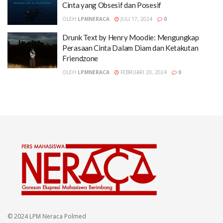
Cinta yang Obsesif dan Posesif
OLEH
LPMNERACA
JULI 17, 2024
0
Drunk Text by Henry Moodie: Mengungkap
Perasaan Cinta Dalam Diam dan Ketakutan
Friendzone
OLEH
LPMNERACA
FEBRUARI 20, 2024
0
© 2024 LPM Neraca Polmed