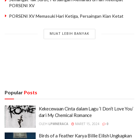
PORSENI XV
PORSENI XV Memasuki Hari Ketiga, Persaingan Kian Ketat
MUAT LEBIH BANYAK
Popular
Posts
Kekecewaan Cinta dalam Lagu ‘I Don’t Love You’
dari My Chemical Romance
OLEH
LPMNERACA
MARET 15, 2024
0
Birds of a Feather Karya Billie Eilish Ungkapkan