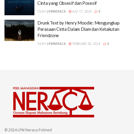
Cinta yang Obsesif dan Posesif
OLEH
LPMNERACA
JULI 17, 2024
0
Drunk Text by Henry Moodie: Mengungkap
Perasaan Cinta Dalam Diam dan Ketakutan
Friendzone
OLEH
LPMNERACA
FEBRUARI 20, 2024
0
© 2024 LPM Neraca Polmed