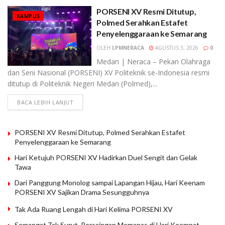
PORSENI XV Resmi Ditutup,
KAMPUS
Polmed Serahkan Estafet
Penyelenggaraan ke Semarang
OLEH
LPMNERACA
AGUSTUS 3, 2026
0
Medan | Neraca – Pekan Olahraga
dan Seni Nasional (PORSENI) XV Politeknik se-Indonesia resmi
ditutup di Politeknik Negeri Medan (Polmed),...
BACA LEBIH LANJUT
PORSENI XV Resmi Ditutup, Polmed Serahkan Estafet
Penyelenggaraan ke Semarang
Hari Ketujuh PORSENI XV Hadirkan Duel Sengit dan Gelak
Tawa
Dari Panggung Monolog sampai Lapangan Hijau, Hari Keenam
PORSENI XV Sajikan Drama Sesungguhnya
Tak Ada Ruang Lengah di Hari Kelima PORSENI XV
Semangat Tak Surut, Persaingan Memanas di Hari Keempat