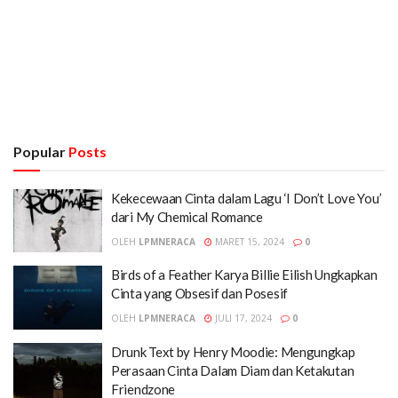
Popular
Posts
Kekecewaan Cinta dalam Lagu ‘I Don’t Love You’
dari My Chemical Romance
OLEH
LPMNERACA
MARET 15, 2024
0
Birds of a Feather Karya Billie Eilish Ungkapkan
Cinta yang Obsesif dan Posesif
OLEH
LPMNERACA
JULI 17, 2024
0
Drunk Text by Henry Moodie: Mengungkap
Perasaan Cinta Dalam Diam dan Ketakutan
Friendzone