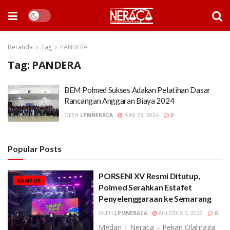
Beranda
Tag
PANDERA
Tag:
PANDERA
BEM Polmed Sukses Adakan Pelatihan Dasar
Rancangan Anggaran Biaya 2024
OLEH
LPMNERACA
JUNI 23, 2024
0
Popular Posts
PORSENI XV Resmi Ditutup,
KAMPUS
Polmed Serahkan Estafet
Penyelenggaraan ke Semarang
OLEH
LPMNERACA
AGUSTUS 3, 2026
0
Medan | Neraca – Pekan Olahraga