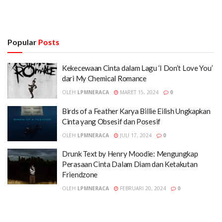
Popular
Posts
Kekecewaan Cinta dalam Lagu ‘I Don’t Love You’
dari My Chemical Romance
OLEH
LPMNERACA
MARET 15, 2024
0
Birds of a Feather Karya Billie Eilish Ungkapkan
Cinta yang Obsesif dan Posesif
OLEH
LPMNERACA
JULI 17, 2024
0
Drunk Text by Henry Moodie: Mengungkap
Perasaan Cinta Dalam Diam dan Ketakutan
Friendzone
OLEH
LPMNERACA
FEBRUARI 20, 2024
0