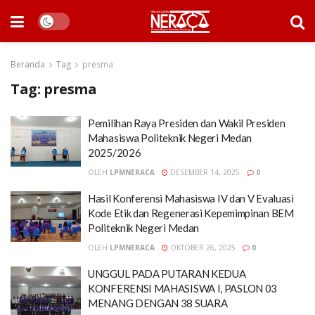
Beranda
Tag
presma
Tag:
presma
Pemilihan Raya Presiden dan Wakil Presiden
Mahasiswa Politeknik Negeri Medan
2025/2026
OLEH
LPMNERACA
DESEMBER 14, 2025
0
Hasil Konferensi Mahasiswa IV dan V Evaluasi
Kode Etik dan Regenerasi Kepemimpinan BEM
Politeknik Negeri Medan
OLEH
LPMNERACA
OKTOBER 26, 2025
0
UNGGUL PADA PUTARAN KEDUA
KONFERENSI MAHASISWA I, PASLON 03
MENANG DENGAN 38 SUARA