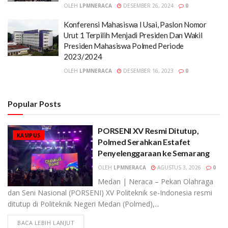
OLEH
LPMNERACA
DESEMBER 26, 2024
0
Konferensi Mahasiswa I Usai, Paslon Nomor
Urut 1 Terpilih Menjadi Presiden Dan Wakil
Presiden Mahasiswa Polmed Periode
2023/2024
OLEH
LPMNERACA
DESEMBER 16, 2023
0
Popular Posts
PORSENI XV Resmi Ditutup,
KAMPUS
Polmed Serahkan Estafet
Penyelenggaraan ke Semarang
OLEH
LPMNERACA
AGUSTUS 3, 2026
0
Medan | Neraca – Pekan Olahraga
dan Seni Nasional (PORSENI) XV Politeknik se-Indonesia resmi
ditutup di Politeknik Negeri Medan (Polmed),...
BACA LEBIH LANJUT